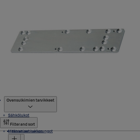
Tuotteet
Ovensulkimien tarvikkeet
Sähkölukot
Filter and sort
Mekaaniset lukkorungot
Sähkölukkomallisto