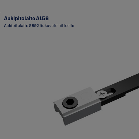
Aukipitolaite A156
Aukipitolaite G892 liukuvetolaitteelle