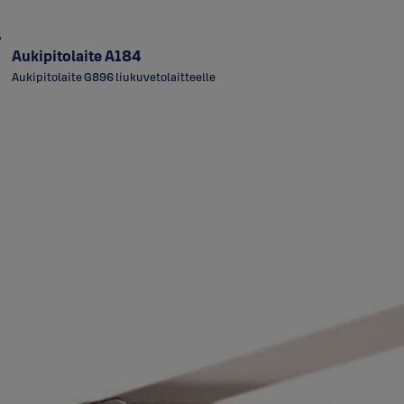
Aukipitolaite A184
Aukipitolaite G896 liukuvetolaitteelle