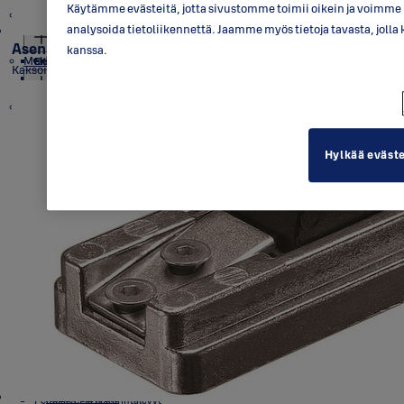
TRIK-sarja
Käytämme evästeitä, jotta sivustomme toimii oikein ja voimme p
Mekaaniset avainpesät
ERGO
Oven pysäyttimet ja aukipitolaitteet
Ikkunan salvat ja vastakappaleet
EXIT-painikkeet
Saranat
Mekaaniset riippulukot
analysoida tietoliikennettä. Jaamme myös tietoja tavasta, jo
FORMA
Oven salvat
Ikkunalukot
INOXI
Ovikellot
Ikkunapainikkeet
Asennuspakkaus DC110
kanssa.
Mekaaniset laitelukot
PARLAMENT
Umpioven EXIT-painikkeet
Ikkunakilvet
Lasioven saranat
Standardi-riippulukot
EXIT-puomit
Elektroniset riippulukot
Umpioven avainpesät
Kaksoisasennussarja DC240 DC246
PRESTO
Profiilioven EXIT-painikkeet
Ikkunan aukipitolaitteet
Sisäoven saranat
EXIT-työntölevyt
Muut oven vetimet
Ulko-oven saranat
Super Weather Proof -riippulukot
ABLOY CLASSIC
Elektromekaaniset laitelukot
Tarvikkeet
Ikkunasaranat
PROTEC² CLIQ riippulukot
ABLOY CLASSIC
Riippulukkojen tarvikkeet
Profiilioven avainpesät
Konttorikalustelukot
ABLOY EASY
Saranoiden lisävarusteet ja varaosat
ABLOY PULSE riippulukot
ABLOY EASY
ABLOY PROTEC²
ABLOY avaimettomat riippulukot
ABLOY PROTEC²
ABLOY EASY
ABLOY SENTRY
ABLOY CLASSIC
ABLOY CLASSIC
Erikoisavainpesät
Metallikalustelukot
Elektroniset kalustelukot
Hylkää eväst
Näytä lisää
ABLOY PROTEC²
ABLOY EASY
ABLOY EASY
CLIQ-konttorikalustelukot
ABLOY SENTRY
ABLOY PROTEC²
ABLOY PROTEC²
CLIQ-metallikalustelukot
ABLOY CLASSIC
ABLOY SENTRY
ABLOY CLASSIC
Skandimalliston avainpesät
Raha- ja tallelokerolukot
CLIQ-mikrokytkinlukot
ABLOY EASY
ABLOY EASY
PULSE-kalustelukot
ABLOY PROTEC²
ABLOY PROTEC²
PULSE-konttorikalustelukot
ABLOY CLASSIC
ABLOY SENTRY
ABLOY CLASSIC
Pitkänsalvan avainpesät parveke- ja terassioviin
Mikrokytkin- ja viivelukot kalusteisiin
PULSE-mikrokytkinlukot
ABLOY EASY
Salvat
ABLOY SENTRY
ABLOY PROTEC²
ABLOY PROTEC²
ABLOY CLASSIC
ABLOY CLASSIC
Vääntönupit ja varapoistumistienupit
ABLOY PROTEC²
ABLOY EASY
Avainsäilöt
ABLOY EASY
ABLOY PROTEC²
ABLOY SENTRY
ABLOY CLASSIC
Pintalukot
ABLOY EASY
ABLOY PROTEC²
ABLOY SENTRY
ABLOY CLASSIC
Peitekilvet ja peiterintalevyt