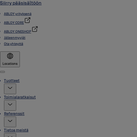
Siirry pääsisältöön
ABLOY yrityksenä
ABLOY CORE
ABLOY ONESHOP
Jälleenmyyjät
Ota yhteyttä
Locations
Menu
Tuotteet
Toimialaratkaisut
Referenssit
Tietoa meistä