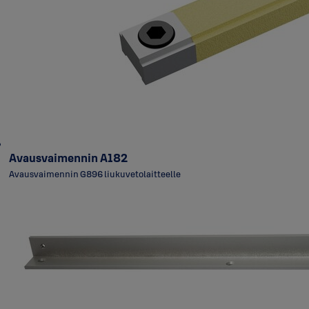
Avausvaimennin A182
Avausvaimennin G896 liukuvetolaitteelle