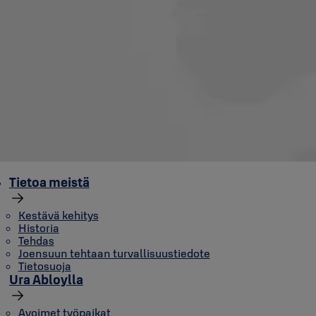
Tietoa meistä
Kestävä kehitys
Historia
Tehdas
Joensuun tehtaan turvallisuustiedote
Tietosuoja
Ura Abloylla
Avoimet työpaikat