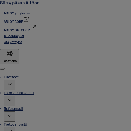
Siirry pääsisältöön
ABLOY yrityksenä
ABLOY CORE
ABLOY ONESHOP
Jälleenmyyjät
Ota yhteyttä
Locations
Menu
Tuotteet
Toimialaratkaisut
Referenssit
Tietoa meistä