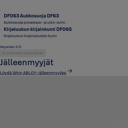
DF063 Aukkosuoja DF63
Aukkosuoja porrastaso- ja ulko-oviin.
Kirjeluukun kirjainkumi DF065
Kirjeluukun kirjainalustan kumi
Näytetään 5/5
Ei enempää näytettävää
Jälleenmyyjät
Löydä lähin ABLOY-jälleenmyyjäsi