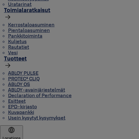
Uratarinat
Toimialaratkaisut
Kerrostaloasuminen
Pientaloasuminen
Pankkitoiminta
Kuljetus
Rautatiet
Vesi
Tuotteet
ABLOY PULSE
PROTEC² CLIQ
ABLOY OS
ABLOY-avainjärjestelmät
Declaration of Performance
Esitteet
EPD-kirjasto
Kuvapankki
Usein kysytyt kysymykset
Locations