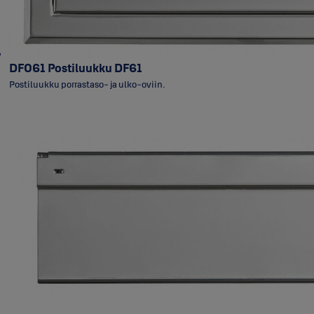
ABLOY PROTEC²
Muu
DF061 Postiluukku DF61
Postiluukku porrastaso- ja ulko-oviin.