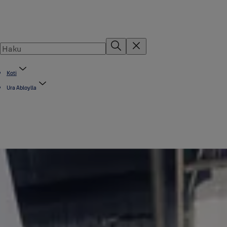
Koti
Ura Abloylla