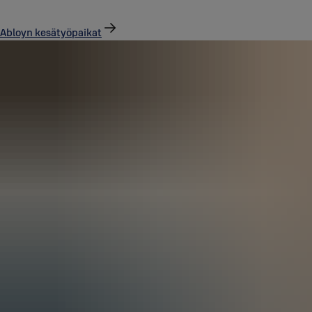
Abloyn kesätyöpaikat