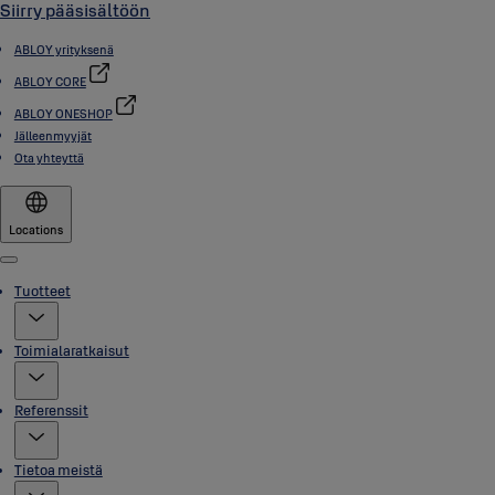
Siirry pääsisältöön
ABLOY yrityksenä
ABLOY CORE
ABLOY ONESHOP
Jälleenmyyjät
Ota yhteyttä
Locations
Menu
Tuotteet
Toimialaratkaisut
Referenssit
Tietoa meistä