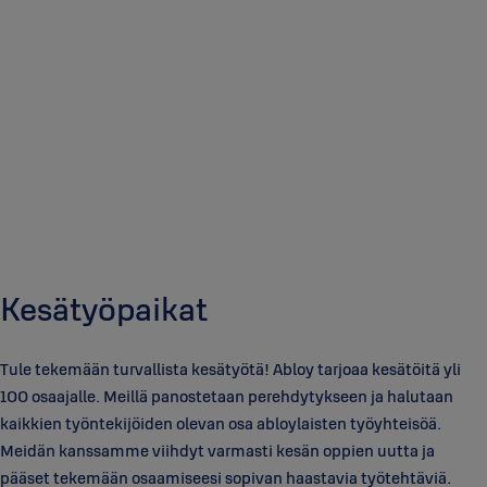
Kesätyöpaikat
Tule tekemään turvallista kesätyötä! Abloy tarjoaa kesätöitä yli
100 osaajalle. Meillä panostetaan perehdytykseen ja halutaan
kaikkien työntekijöiden olevan osa abloylaisten työyhteisöä.
Meidän kanssamme viihdyt varmasti kesän oppien uutta ja
pääset tekemään osaamiseesi sopivan haastavia työtehtäviä.