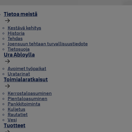
Tietoa meistä
Kestävä kehitys
Historia
Tehdas
Joensuun tehtaan turvallisuustiedote
Tietosuoja
Ura Abloylla
Avoimet työpaikat
Uratarinat
Toimialaratkaisut
Kerrostaloasuminen
Pientaloasuminen
Pankkitoiminta
Kuljetus
Rautatiet
Vesi
Tuotteet