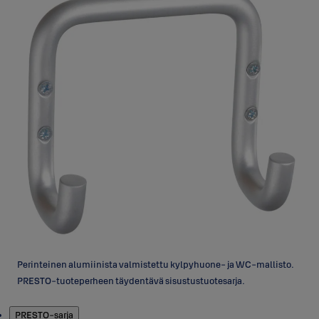
Perinteinen alumiinista valmistettu kylpyhuone- ja WC-mallisto.
PRESTO-tuoteperheen täydentävä sisustustuotesarja.
Tuotteet
PRESTO-sarja