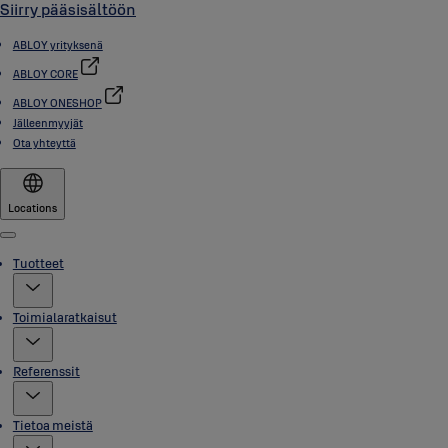
Siirry pääsisältöön
ABLOY yrityksenä
ABLOY CORE
ABLOY ONESHOP
Jälleenmyyjät
Ota yhteyttä
Locations
Menu
Tuotteet
Toimialaratkaisut
Referenssit
Tietoa meistä