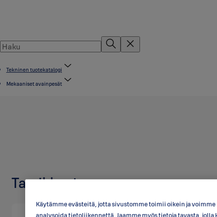
Tekninen tuotekatalogi
Mekaaniset avainpesät
Tarvikkeet
Käytämme evästeitä, jotta sivustomme toimii oikein ja voimme p
analysoida tietoliikennettä. Jaamme myös tietoja tavasta, jo