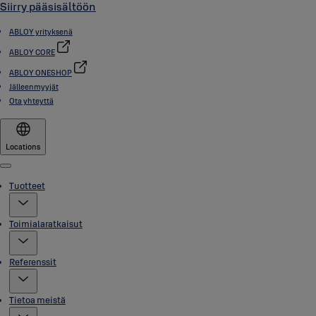
Siirry pääsisältöön
ABLOY yrityksenä
ABLOY CORE
ABLOY ONESHOP
Jälleenmyyjät
Ota yhteyttä
Locations
Menu
Tuotteet
Toimialaratkaisut
Referenssit
Tietoa meistä