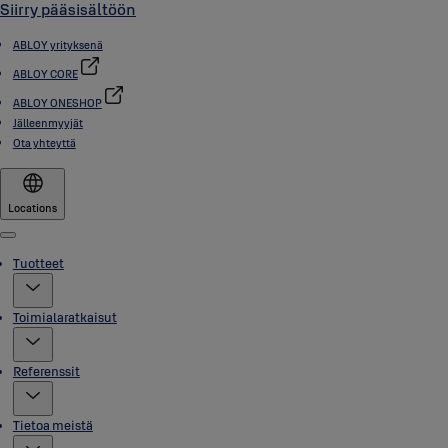
Siirry pääsisältöön
ABLOY yrityksenä
ABLOY CORE
ABLOY ONESHOP
Jälleenmyyjät
Ota yhteyttä
Locations
Menu
Tuotteet
Toimialaratkaisut
Referenssit
Tietoa meistä