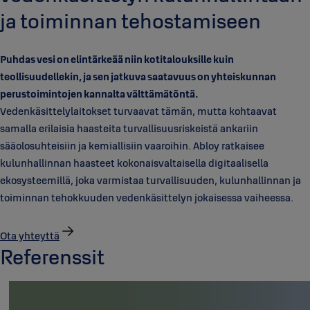
ja toiminnan tehostamiseen
Puhdas vesi on elintärkeää niin kotitalouksille kuin
teollisuudellekin, ja sen jatkuva saatavuus on yhteiskunnan
perustoimintojen kannalta välttämätöntä.
Vedenkäsittelylaitokset turvaavat tämän, mutta kohtaavat
samalla erilaisia haasteita turvallisuusriskeistä ankariin
sääolosuhteisiin ja kemiallisiin vaaroihin. Abloy ratkaisee
kulunhallinnan haasteet kokonaisvaltaisella digitaalisella
ekosysteemillä, joka varmistaa turvallisuuden, kulunhallinnan ja
toiminnan tehokkuuden vedenkäsittelyn jokaisessa vaiheessa.
Ota yhteyttä
Referenssit