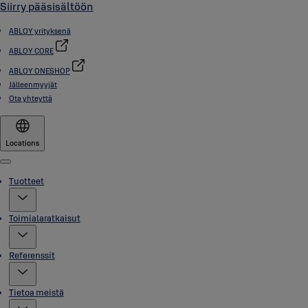
Siirry pääsisältöön
ABLOY yrityksenä
ABLOY CORE
ABLOY ONESHOP
Jälleenmyyjät
Ota yhteyttä
Locations
Menu
Tuotteet
Toimialaratkaisut
Referenssit
Tietoa meistä