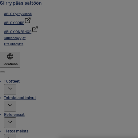
Siirry pääsisältöön
ABLOY yrityksenä
ABLOY CORE
ABLOY ONESHOP
Jälleenmyyjät
Ota yhteyttä
Locations
Menu
Tuotteet
Toimialaratkaisut
Referenssit
Tietoa meistä