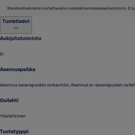
Standardivetolaite irroitettavalla nivelellä hammasakselisulkimiin. Ei 
Tuotetiedot
Aukipitotoiminto
Ei
Asennuspaikka
Asennus saranapuolen ovikarmiin, Asennus ei-saranapuolen ovile
Ovilehti
Yksilehtinen
Tuotetyyppi