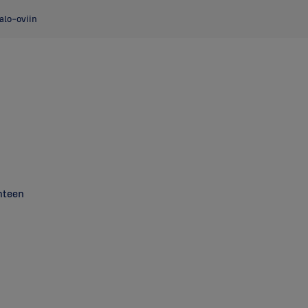
palo-oviin
hteen