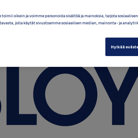
toimii oikein ja voimme personoida sisältöä ja mainoksia, tarjota sosiaalis
a tavasta, jolla käytät sivustoamme sosiaalisen median, mainonta- ja anal
Hylkää eväst