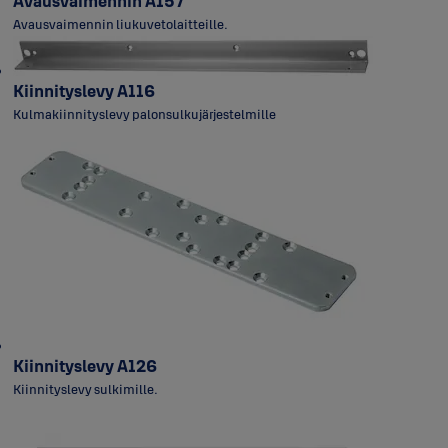
Avausvaimennin A157
Avausvaimennin liukuvetolaitteille.
Kiinnityslevy A116
Kulmakiinnityslevy palonsulkujärjestelmille
Kiinnityslevy A126
Kiinnityslevy sulkimille.