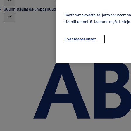
Suunnittelijat & kumppanuudet
Käytämme evästeitä, jotta sivustomme 
tietoliikennettä. Jaamme myös tietoj
Evästeasetukset