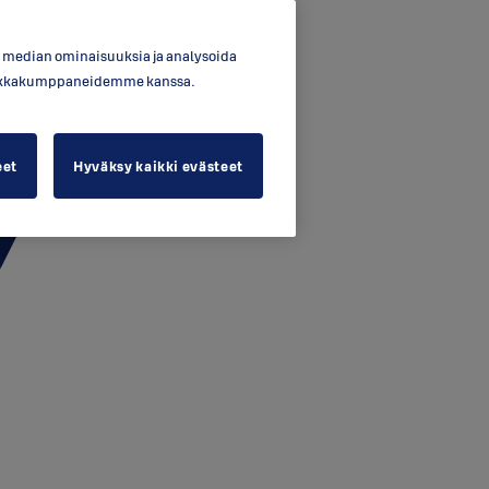
en median ominaisuuksia ja analysoida
ytiikkakumppaneidemme kanssa.
eet
Hyväksy kaikki evästeet