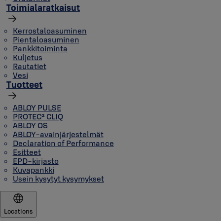
Toimialaratkaisut
Kerrostaloasuminen
Pientaloasuminen
Pankkitoiminta
Kuljetus
Rautatiet
Vesi
Tuotteet
ABLOY PULSE
PROTEC² CLIQ
ABLOY OS
ABLOY-avainjärjestelmät
Declaration of Performance
Esitteet
EPD-kirjasto
Kuvapankki
Usein kysytyt kysymykset
Locations