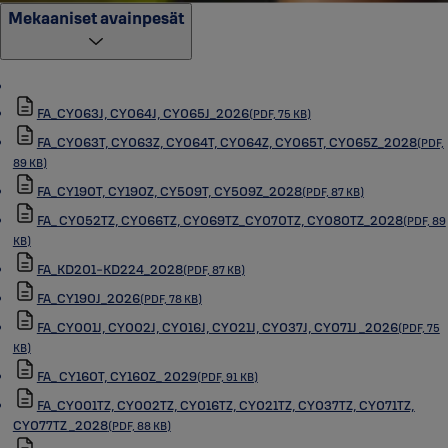
Mekaaniset avainpesät
FA_CY063J, CY064J, CY065J_2026
(PDF, 75 KB)
FA_CY063T, CY063Z, CY064T, CY064Z, CY065T, CY065Z_2028
(PDF,
89 KB)
FA_CY190T, CY190Z, CY509T, CY509Z_2028
(PDF, 87 KB)
FA_ CY052TZ, CY066TZ, CY069TZ_CY070TZ, CY080TZ_2028
(PDF, 89
KB)
FA_KD201-KD224_2028
(PDF, 87 KB)
FA_CY190J_2026
(PDF, 78 KB)
FA_CY001J, CY002J, CY016J, CY021J, CY037J, CY071J _2026
(PDF, 75
KB)
FA_ CY160T, CY160Z_ 2029
(PDF, 91 KB)
FA_CY001TZ, CY002TZ, CY016TZ, CY021TZ, CY037TZ, CY071TZ,
CY077TZ _2028
(PDF, 88 KB)