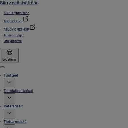
Siirry pääsisältöön
ABLOY yrityksenä
ABLOY CORE
ABLOY ONESHOP
Jälleenmyyjät
Ota yhteyttä
Locations
Menu
Tuotteet
Toimialaratkaisut
Referenssit
Tietoa meistä