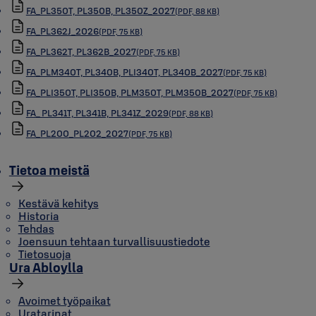
FA_PL350T, PL350B, PL350Z_2027
(PDF, 88 KB)
FA_PL362J_2026
(PDF, 75 KB)
FA_PL362T, PL362B_2027
(PDF, 75 KB)
FA_PLM340T, PL340B, PLI340T, PL340B_2027
(PDF, 75 KB)
FA_PLI350T, PLI350B, PLM350T, PLM350B_2027
(PDF, 75 KB)
FA_ PL341T, PL341B, PL341Z_2029
(PDF, 88 KB)
FA_PL200_PL202_2027
(PDF, 75 KB)
Tietoa meistä
Kestävä kehitys
Historia
Tehdas
Joensuun tehtaan turvallisuustiedote
Tietosuoja
Ura Abloylla
Avoimet työpaikat
Uratarinat