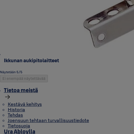
Ikkunan aukipitolaitteet
Näytetään 5/5
Ei enempää näytettävää
Tietoa meistä
Kestävä kehitys
Historia
Tehdas
Joensuun tehtaan turvallisuustiedote
Tietosuoja
Ura Abloylla