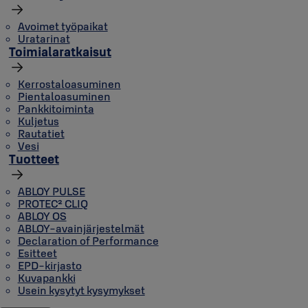
Avoimet työpaikat
Uratarinat
Toimialaratkaisut
Kerrostaloasuminen
Pientaloasuminen
Pankkitoiminta
Kuljetus
Rautatiet
Vesi
Tuotteet
ABLOY PULSE
PROTEC² CLIQ
ABLOY OS
ABLOY-avainjärjestelmät
Declaration of Performance
Esitteet
EPD-kirjasto
Kuvapankki
Usein kysytyt kysymykset