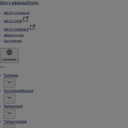
Siirry pääsisältöön
ABLOY yrityksenä
ABLOY CORE
ABLOY ONESHOP
Jälleenmyyjät
Ota yhteyttä
Locations
Menu
Tuotteet
Toimialaratkaisut
Referenssit
Tietoa meistä