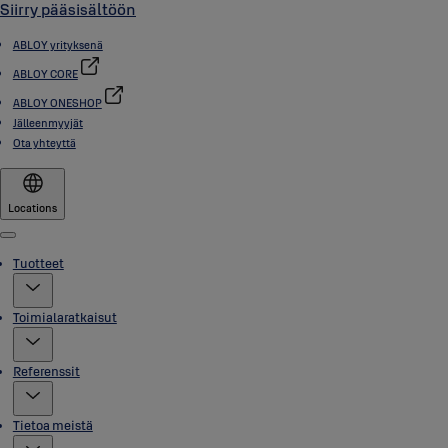
Siirry pääsisältöön
ABLOY yrityksenä
ABLOY CORE
ABLOY ONESHOP
Jälleenmyyjät
Ota yhteyttä
Locations
Menu
Tuotteet
Toimialaratkaisut
Referenssit
Tietoa meistä