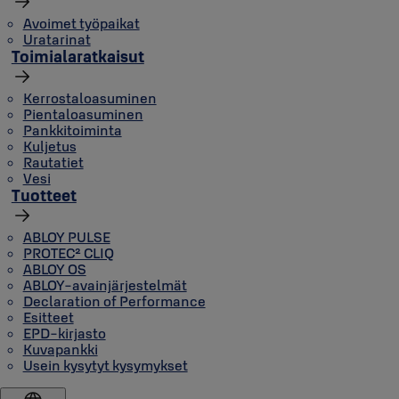
Avoimet työpaikat
Uratarinat
Toimialaratkaisut
Kerrostaloasuminen
Pientaloasuminen
Pankkitoiminta
Kuljetus
Rautatiet
Vesi
Tuotteet
ABLOY PULSE
PROTEC² CLIQ
ABLOY OS
ABLOY-avainjärjestelmät
Declaration of Performance
Esitteet
EPD-kirjasto
Kuvapankki
Usein kysytyt kysymykset