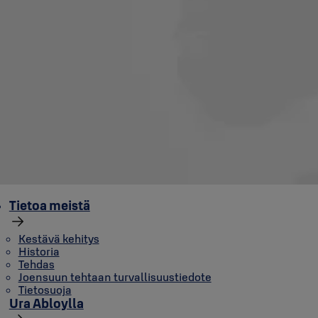
Tietoa meistä
Kestävä kehitys
Historia
Tehdas
Joensuun tehtaan turvallisuustiedote
Tietosuoja
Ura Abloylla