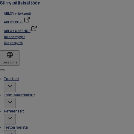
Siirry pääsisältöön
ABLOY yrityksenä
ABLOY CORE
ABLOY ONESHOP
Jälleenmyyjät
Ota yhteyttä
Locations
Menu
Tuotteet
Toimialaratkaisut
Referenssit
Tietoa meistä