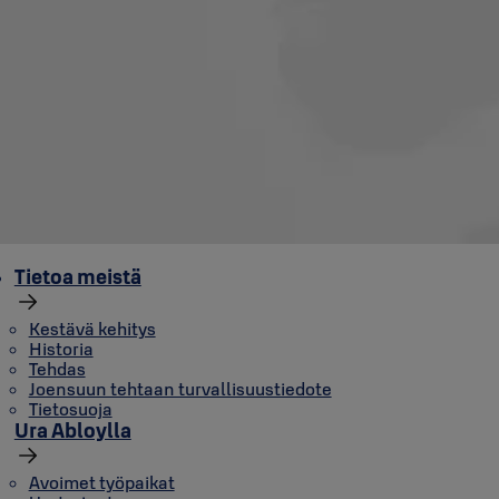
Tietoa meistä
Kestävä kehitys
Historia
Tehdas
Joensuun tehtaan turvallisuustiedote
Tietosuoja
Ura Abloylla
Avoimet työpaikat