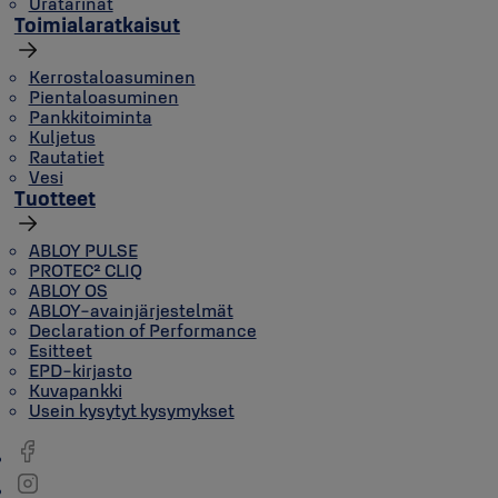
Uratarinat
Toimialaratkaisut
Kerrostaloasuminen
Pientaloasuminen
Pankkitoiminta
Kuljetus
Rautatiet
Vesi
Tuotteet
ABLOY PULSE
PROTEC² CLIQ
ABLOY OS
ABLOY-avainjärjestelmät
Declaration of Performance
Esitteet
EPD-kirjasto
Kuvapankki
Usein kysytyt kysymykset