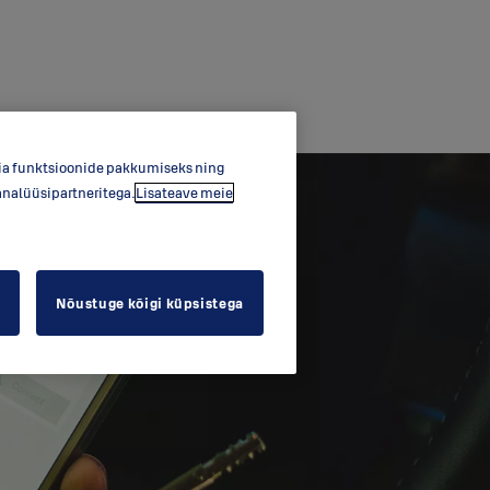
dia funktsioonide pakkumiseks ning
analüüsipartneritega.
Lisateave meie
Nõustuge kõigi küpsistega