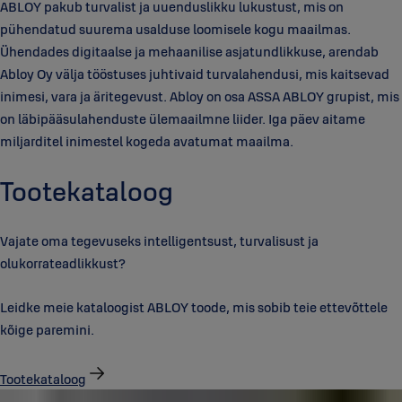
ABLOY pakub turvalist ja uuenduslikku lukustust, mis on
pühendatud suurema usalduse loomisele kogu maailmas.
Ühendades digitaalse ja mehaanilise asjatundlikkuse, arendab
Abloy Oy välja tööstuses juhtivaid turvalahendusi, mis kaitsevad
inimesi, vara ja äritegevust. Abloy on osa ASSA ABLOY grupist, mis
on läbipääsulahenduste ülemaailmne liider. Iga päev aitame
miljarditel inimestel kogeda avatumat maailma.
Tootekataloog
Vajate oma tegevuseks intelligentsust, turvalisust ja
olukorrateadlikkust?
Leidke meie kataloogist ABLOY toode, mis sobib teie ettevõttele
kõige paremini.
Tootekataloog