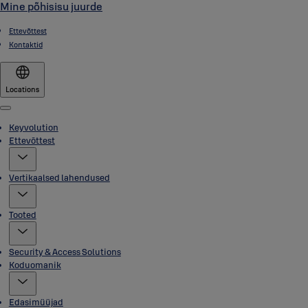
Mine põhisisu juurde
Ettevõttest
Kontaktid
Locations
Menu
Keyvolution
Ettevõttest
Vertikaalsed lahendused
Tooted
Security & Access Solutions
Koduomanik
Edasimüüjad