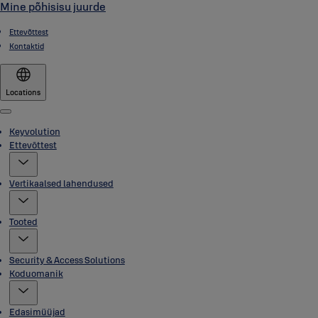
Mine põhisisu juurde
Ettevõttest
Kontaktid
Locations
Menu
Keyvolution
Ettevõttest
Vertikaalsed lahendused
Tooted
Security & Access Solutions
Koduomanik
Edasimüüjad