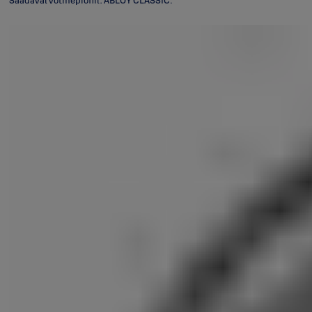
Saadaval võtmeprofiil: ABLOY CLASSIC.