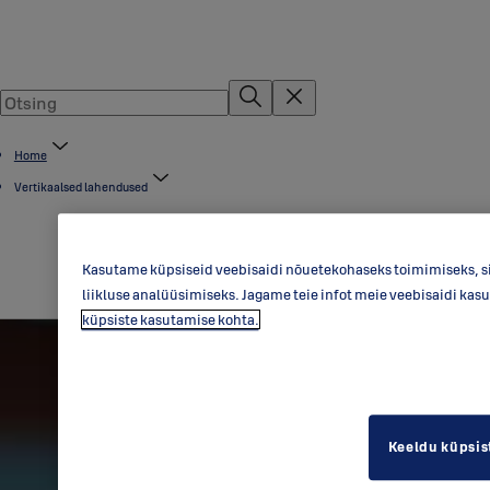
Home
Vertikaalsed lahendused
Kasutame küpsiseid veebisaidi nõuetekohaseks toimimiseks, si
liikluse analüüsimiseks. Jagame teie infot meie veebisaidi kas
küpsiste kasutamise kohta.
Keeldu küpsis