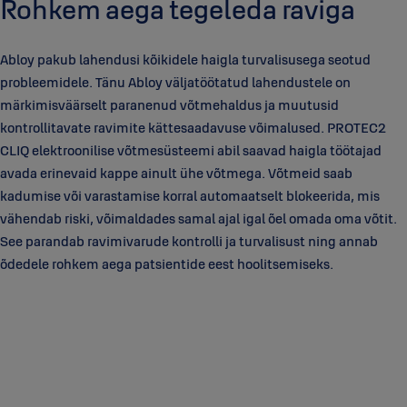
Rohkem aega tegeleda raviga
Abloy pakub lahendusi kõikidele haigla turvalisusega seotud
probleemidele. Tänu Abloy väljatöötatud lahendustele on
märkimisväärselt paranenud võtmehaldus ja muutusid
kontrollitavate ravimite kättesaadavuse võimalused. PROTEC2
CLIQ elektroonilise võtmesüsteemi abil saavad haigla töötajad
avada erinevaid kappe ainult ühe võtmega. Võtmeid saab
kadumise või varastamise korral automaatselt blokeerida, mis
vähendab riski, võimaldades samal ajal igal õel omada oma võtit.
See parandab ravimivarude kontrolli ja turvalisust ning annab
õdedele rohkem aega patsientide eest hoolitsemiseks.