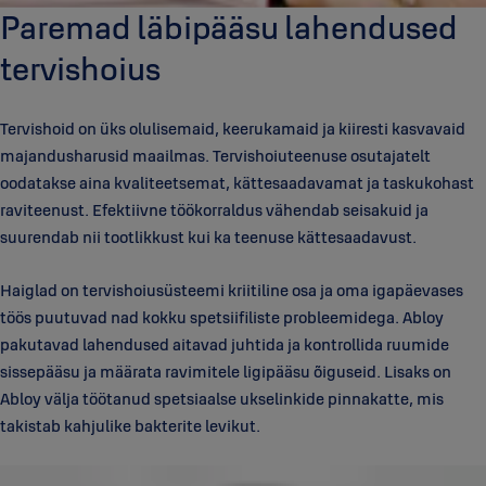
Paremad läbipääsu lahendused
tervishoius
Tervishoid on üks olulisemaid, keerukamaid ja kiiresti kasvavaid
majandusharusid maailmas. Tervishoiuteenuse osutajatelt
oodatakse aina kvaliteetsemat, kättesaadavamat ja taskukohast
raviteenust. Efektiivne töökorraldus vähendab seisakuid ja
suurendab nii tootlikkust kui ka teenuse kättesaadavust.
Haiglad on tervishoiusüsteemi kriitiline osa ja oma igapäevases
töös puutuvad nad kokku spetsiifiliste probleemidega. Abloy
pakutavad lahendused aitavad juhtida ja kontrollida ruumide
sissepääsu ja määrata ravimitele ligipääsu õiguseid. Lisaks on
Abloy välja töötanud spetsiaalse ukselinkide pinnakatte, mis
takistab kahjulike bakterite levikut.