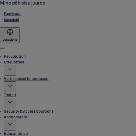
Mine põhisisu juurde
Ettevõttest
Kontaktid
Locations
Menu
Keyvolution
Ettevõttest
Vertikaalsed lahendused
Tooted
Security & Access Solutions
Koduomanik
Edasimüüjad