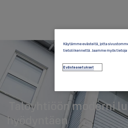
Käytämme evästeitä, jotta sivustomme 
tietoliikennettä. Jaamme myös tietoj
Evästeasetukset
Taloyhtiöön moderni lu
hyödyntäen