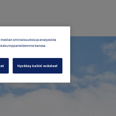
en median ominaisuuksia ja analysoida
ytiikkakumppaneidemme kanssa.
eet
Hyväksy kaikki evästeet