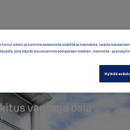
toimii oikein ja voimme personoida sisältöä ja mainoksia, tarjota sosiaalis
a tavasta, jolla käytät sivustoamme sosiaalisen median, mainonta- ja anal
Hylkää eväst
kitus vanhoja osia