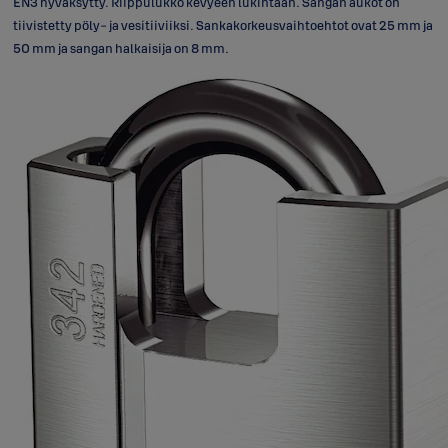
EN3 hyväksytty. Riippulukko kevyeen lukintaan. Sangan aukot on
tiivistetty pöly- ja vesitiiviiksi. Sankakorkeusvaihtoehtot ovat 25 mm ja
50 mm ja sangan halkaisija on 8 mm.