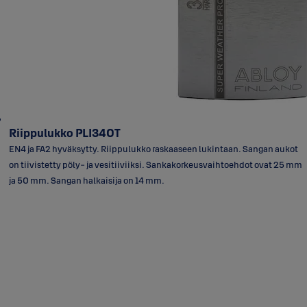
Riippulukko PLI340T
EN4 ja FA2 hyväksytty. Riippulukko raskaaseen lukintaan. Sangan aukot
on tiivistetty pöly- ja vesitiiviiksi. Sankakorkeusvaihtoehdot ovat 25 mm
ja 50 mm. Sangan halkaisija on 14 mm.