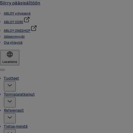
Siirry pääsisältöön
ABLOY yrityksenä
ABLOY CORE
ABLOY ONESHOP
Jälleenmyyjät
Ota yhteyttä
Locations
Menu
Tuotteet
Toimialaratkaisut
Referenssit
Tietoa meistä