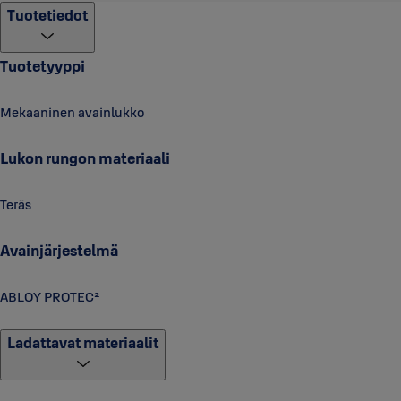
Tuotetiedot
Tuotetyyppi
Mekaaninen avainlukko
Lukon rungon materiaali
Teräs
Avainjärjestelmä
ABLOY PROTEC²
Ladattavat materiaalit