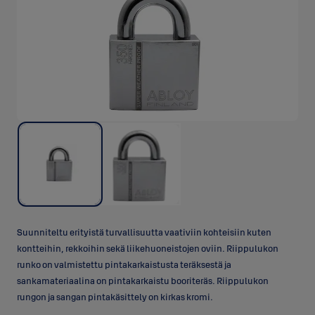
Suunniteltu erityistä turvallisuutta vaativiin kohteisiin kuten
kontteihin, rekkoihin sekä liikehuoneistojen oviin. Riippulukon
runko on valmistettu pintakarkaistusta teräksestä ja
sankamateriaalina on pintakarkaistu booriteräs. Riippulukon
rungon ja sangan pintakäsittely on kirkas kromi.