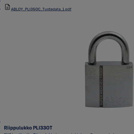
ABLOY_PLI350C_Tuotedata_1.pdf
Riippulukko PLI330T