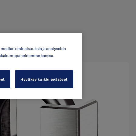
en median ominaisuuksia ja analysoida
ytiikkakumppaneidemme kanssa.
eet
Hyväksy kaikki evästeet