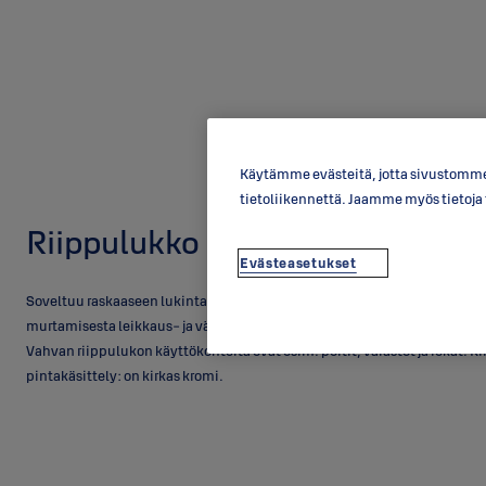
Käytämme evästeitä, jotta sivustomme 
tietoliikennettä. Jaamme myös tietoj
Riippulukko PL342T
Evästeasetukset
Soveltuu raskaaseen lukintaan. Riippulukossa on sankaa suojaavat olkap
murtamisesta leikkaus- ja vääntötyökaluilla käytännössä mahdotonta.
Vahvan riippulukon käyttökohteita ovat esim. portit, varastot ja rekat. 
pintakäsittely: on kirkas kromi.