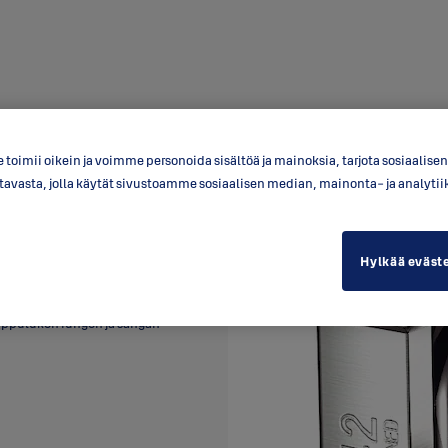
toimii oikein ja voimme personoida sisältöä ja mainoksia, tarjota sosiaalis
a tavasta, jolla käytät sivustoamme sosiaalisen median, mainonta- ja anal
Hylkää eväst
äät, jotka tekevät lukon
Riippulukon rungon ja sangan