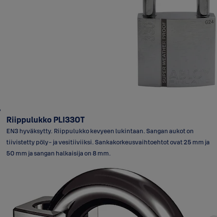
Riippulukko PLI330T
EN3 hyväksytty. Riippulukko kevyeen lukintaan. Sangan aukot on
tiivistetty pöly- ja vesitiiviiksi. Sankakorkeusvaihtoehtot ovat 25 mm ja
50 mm ja sangan halkaisija on 8 mm.