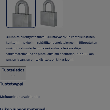
Suunniteltu erityistä turvallisuutta vaativiin kohteisiin kuten
kontteihin, rekkoihin sekä liikehuoneistojen oviin. Riippulukon
runko on valmistettu pintakarkaistusta teräksestä ja
sankamateriaalina on pintakarkaistu booriteräs. Riippulukon
rungon ja sangan pintakäsittely on kirkas kromi.
Tuotetiedot
Tuotetyyppi
Mekaaninen avainlukko
Lukon rungon materiaali