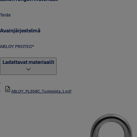
Teräs
Avainjärjestelmä
ABLOY PROTEC²
Ladattavat materiaalit
ABLOY_PL358C_Tuotedata_1.pdf