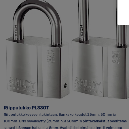
Riippulukko PL330T
Riippulukko kevyeen lukintaan. Sankakorkeudet 25mm, 50mm ja
100mm. EN3 hyväksytty (25mm:n ja 50mm:n pintakarkaistut booriteräs
sangat). Sangan halkaisija 8mm. Avainjärjestelmän patentti voimassa