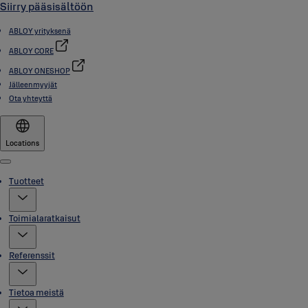
Siirry pääsisältöön
ABLOY yrityksenä
ABLOY CORE
ABLOY ONESHOP
Jälleenmyyjät
Ota yhteyttä
Locations
Menu
Tuotteet
Toimialaratkaisut
Referenssit
Tietoa meistä