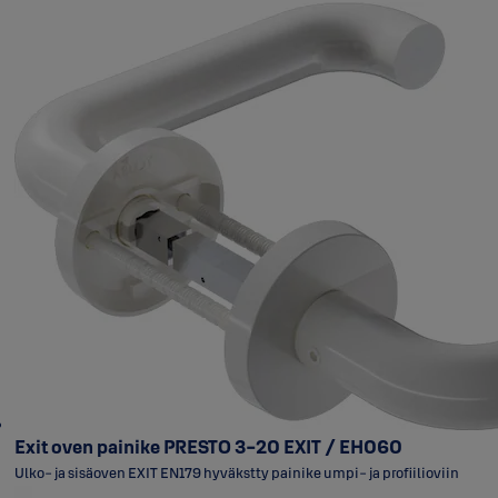
Exit oven painike PRESTO 3-20 EXIT / EH060
Ulko- ja sisäoven EXIT EN179 hyväkstty painike umpi- ja profiilioviin