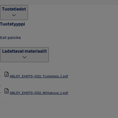
Tuotetiedot
Tuotetyyppi
Exit painike
Ladattavat materiaalit
ABLOY_EH073-032_Tuotedata_1.pdf
ABLOY_EH073-032_Mittakuva_1.pdf