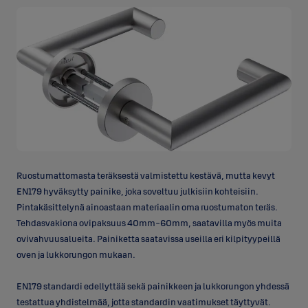
Ruostumattomasta teräksestä valmistettu kestävä, mutta kevyt
EN179 hyväksytty painike, joka soveltuu julkisiin kohteisiin.
Pintakäsittelynä ainoastaan materiaalin oma ruostumaton teräs.
Tehdasvakiona ovipaksuus 40mm-60mm, saatavilla myös muita
ovivahvuusalueita. Painiketta saatavissa useilla eri kilpityypeillä
oven ja lukkorungon mukaan.
EN179 standardi edellyttää sekä painikkeen ja lukkorungon yhdessä
testattua yhdistelmää, jotta standardin vaatimukset täyttyvät.