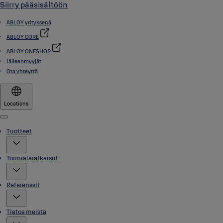
Siirry pääsisältöön
ABLOY yrityksenä
ABLOY CORE
ABLOY ONESHOP
Jälleenmyyjät
Ota yhteyttä
Locations
Menu
Tuotteet
Toimialaratkaisut
Referenssit
Tietoa meistä