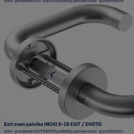
Ulko- ja sisäoven EXIT EN179 hyväkstty painike umpi- ja profiilioviin
Exit oven painike INOXI 3-19 EXIT / EH070
Ulko- ja sisäoven EXIT EN179 hyväkstty painike umpi- ja profiilioviin