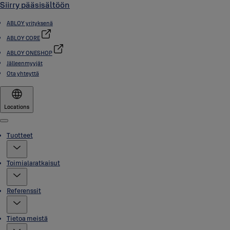
Siirry pääsisältöön
ABLOY yrityksenä
ABLOY CORE
ABLOY ONESHOP
Jälleenmyyjät
Ota yhteyttä
Locations
Menu
Tuotteet
Toimialaratkaisut
Referenssit
Tietoa meistä