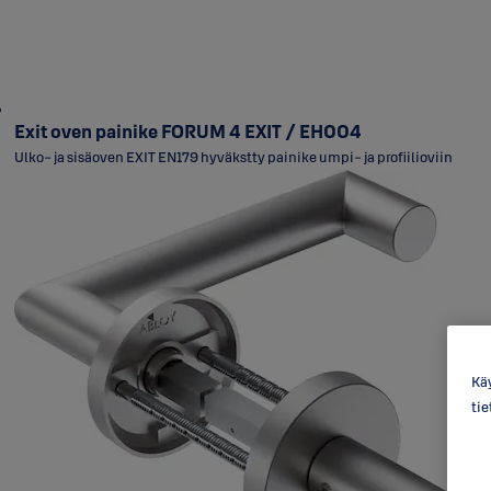
Exit oven painike FORUM 4 EXIT / EH004
Ulko- ja sisäoven EXIT EN179 hyväkstty painike umpi- ja profiilioviin
Käy
ti