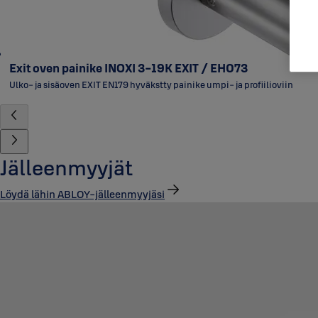
Exit oven painike INOXI 3-19K EXIT / EH073
Ulko- ja sisäoven EXIT EN179 hyväkstty painike umpi- ja profiilioviin
Jälleenmyyjät
Löydä lähin ABLOY-jälleenmyyjäsi