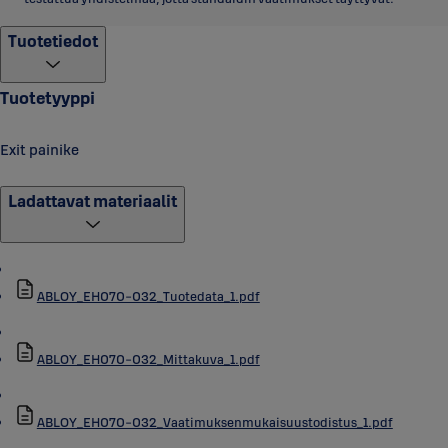
Tuotetiedot
Tuotetyyppi
Exit painike
Ladattavat materiaalit
ABLOY_EH070-032_Tuotedata_1.pdf
ABLOY_EH070-032_Mittakuva_1.pdf
ABLOY_EH070-032_Vaatimuksenmukaisuustodistus_1.pdf