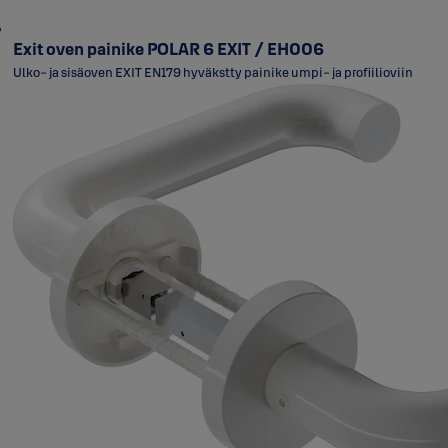
Exit oven painike POLAR 6 EXIT / EH006
Ulko- ja sisäoven EXIT EN179 hyväkstty painike umpi- ja profiilioviin