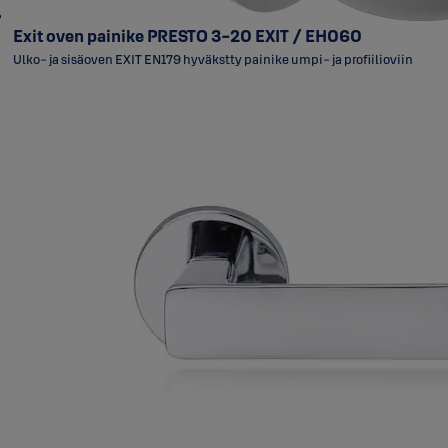
Exit oven painike PRESTO 3-20 EXIT / EH060
Ulko- ja sisäoven EXIT EN179 hyväkstty painike umpi- ja profiilioviin