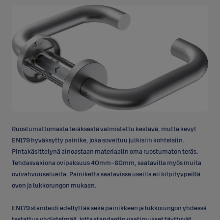
Ruostumattomasta teräksestä valmistettu kestävä, mutta kevyt
EN179 hyväksytty painike, joka soveltuu julkisiin kohteisiin.
Pintakäsittelynä ainoastaan materiaalin oma ruostumaton teräs.
Tehdasvakiona ovipaksuus 40mm-60mm, saatavilla myös muita
ovivahvuusalueita. Painiketta saatavissa useilla eri kilpityypeillä
oven ja lukkorungon mukaan.
EN179 standardi edellyttää sekä painikkeen ja lukkorungon yhdessä
testattua yhdistelmää, jotta standardin vaatimukset täyttyvät.