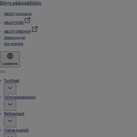
Siirry pääsisältöön
ABLOY yrityksenä
ABLOY CORE
ABLOY ONESHOP
Jälleenmyyjät
Ota yhteyttä
Locations
Menu
Tuotteet
Toimialaratkaisut
Referenssit
Tietoa meistä