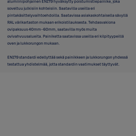
alumiinipohjainen EN179 hyväksytty poistumistiepainike, joka
soveltuu julkisiin kohteisiin. Saatavilla useilla eri
pintakäsittelyvaihtoehdoilla. Saatavissa asiakaskohtaisella sävyllä
RAL värikartaston mukaan erikoistilauksesta. Tehdasvakiona
ovipaksuus 40mm-60mm, saatavilla myös muita
ovivahvuusalueita. Painiketta saatavissa useilla eri kilpityypeillä
oven ja lukkorungon mukaan.
EN179 standardi edellyttää sekä painikkeen ja lukkorungon yhdessä
testattua yhdistelmää, jotta standardin vaatimukset täyttyvät.