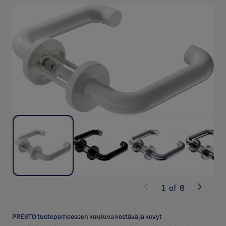
1
of
6
PRESTO tuoteperheeseen kuuluva kestävä ja kevyt