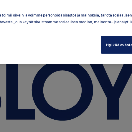
toimii oikein ja voimme personoida sisältöä ja mainoksia, tarjota sosiaalis
a tavasta, jolla käytät sivustoamme sosiaalisen median, mainonta- ja anal
Hylkää eväst