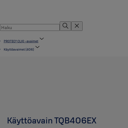
PROTEC² CLIQ -avaimet
Käyttöavaimet (406)
Käyttöavain TQB406EX