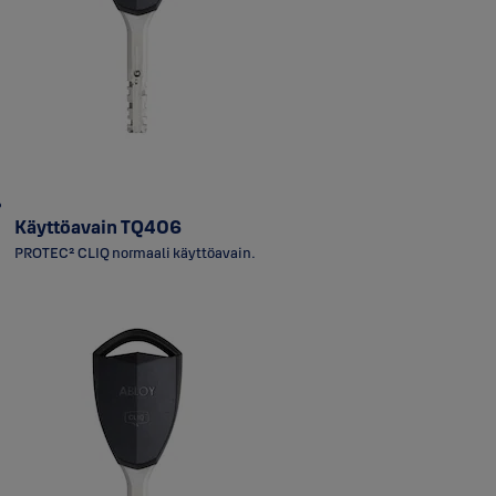
Käyttöavain TQ406
PROTEC² CLIQ normaali käyttöavain.