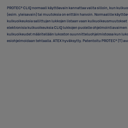
PROTEC² CLIQ normaali käyttöavain kannattaa valita silloin, kun kulku
(esim. yleisavain) tai muutoksia on erittäin harvoin. Normaalille käyttöa
kulkuoikeuksia sallittujen lukkojen listaan vaan kulkuoikeusmuutokse
elektronisia kulkuoikeuksia CLIQ lukkojen puolelle ohjelmointiavaimen 
kulkuoikeudet määritellään lukoston suunnitteluohjelmistossa kun lukos
esiohjelmoidaan tehtaalla. ATEX hyväksytty. Patentoitu PROTEC² (T) av