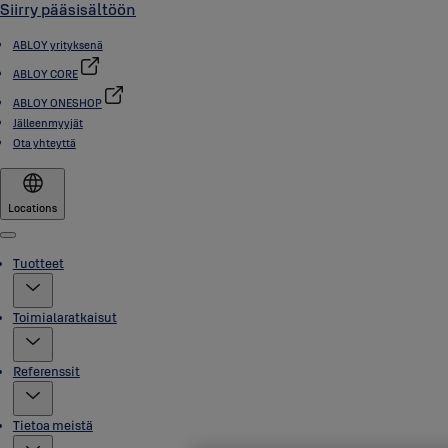
Siirry pääsisältöön
ABLOY yrityksenä
ABLOY CORE
ABLOY ONESHOP
Jälleenmyyjät
Ota yhteyttä
Locations
Menu
Tuotteet
Toimialaratkaisut
Referenssit
Tietoa meistä