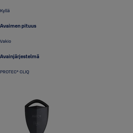
Kyllä
Avaimen pituus
Vakio
Avainjärjestelmä
PROTEC² CLIQ