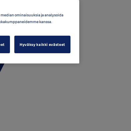
en median ominaisuuksia ja analysoida
ytiikkakumppaneidemme kanssa.
eet
Hyväksy kaikki evästeet