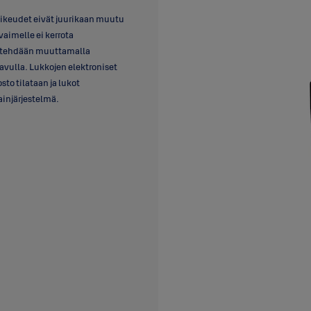
oikeudet eivät juurikaan muutu
vaimelle ei kerrota
t tehdään muuttamalla
avulla. Lukkojen elektroniset
to tilataan ja lukot
ainjärjestelmä.