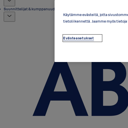
Suunnittelijat & kumppanuudet
Käytämme evästeitä, jotta sivustomme 
tietoliikennettä. Jaamme myös tietoj
Evästeasetukset