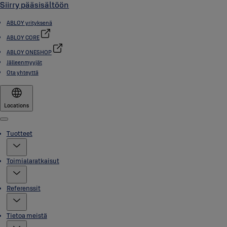
Siirry pääsisältöön
ABLOY yrityksenä
ABLOY CORE
ABLOY ONESHOP
Jälleenmyyjät
Ota yhteyttä
Locations
Menu
Tuotteet
Toimialaratkaisut
Referenssit
Tietoa meistä