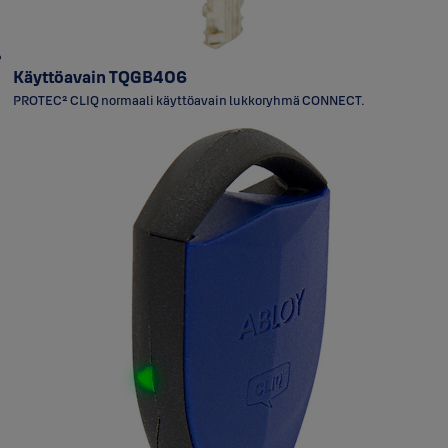
Käyttöavain TQGB406
PROTEC² CLIQ normaali käyttöavain lukkoryhmä CONNECT.