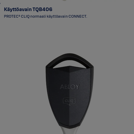
Käyttöavain TQB406
PROTEC² CLIQ normaali käyttöavain CONNECT.