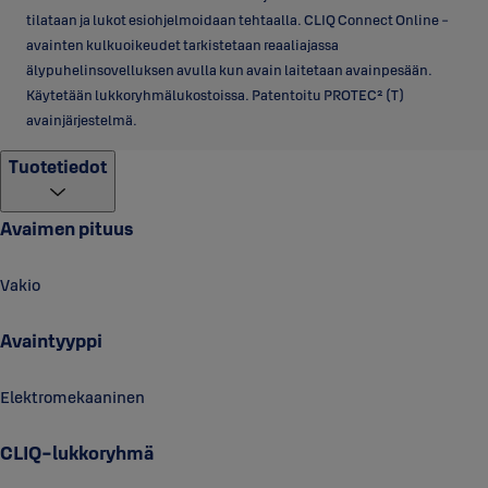
tilataan ja lukot esiohjelmoidaan tehtaalla. CLIQ Connect Online -
avainten kulkuoikeudet tarkistetaan reaaliajassa
älypuhelinsovelluksen avulla kun avain laitetaan avainpesään.
Käytetään lukkoryhmälukostoissa. Patentoitu PROTEC² (T)
avainjärjestelmä.
Tuotetiedot
Avaimen pituus
Vakio
Avaintyyppi
Elektromekaaninen
CLIQ-lukkoryhmä