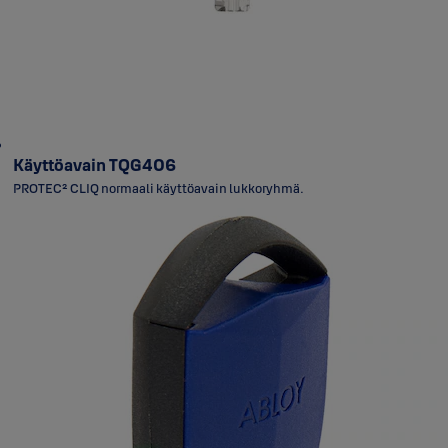
Käyttöavain TQG406
PROTEC² CLIQ normaali käyttöavain lukkoryhmä.