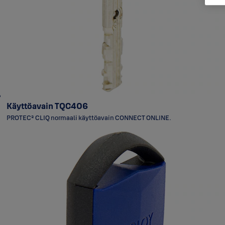
Käyttöavain TQC406
PROTEC² CLIQ normaali käyttöavain CONNECT ONLINE.