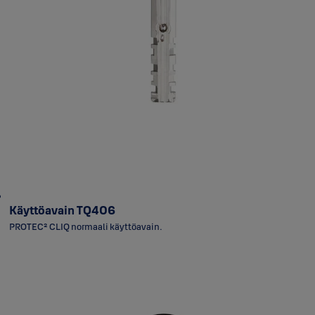
Käyttöavain TQ406
PROTEC² CLIQ normaali käyttöavain.