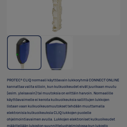
PROTEC² CLIQ normaali käyttöavain lukkoryhmä CONNECT ONLINE
kannattaa valita silloin, kun kulkuoikeudet eivät juurikaan muutu
(esim. yleisavain) tai muutoksia on erittäin harvoin. Normaalille
käyttöavaimelle ei kerrota kulkuoikeuksia sallittujen lukkojen
listaan vaan kulkuoikeusmuutokset tehdään muuttamalla
elektronisia kulkuoikeuksia CLIQ lukkojen puolelle
ohjelmointiavaimen avulla. Lukkojen elektroniset kulkuoikeudet
määritellään lukoston suunnitteluohjelmistossa kun lukosto