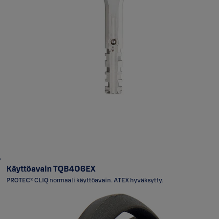
Käyttöavain TQB406EX
PROTEC² CLIQ normaali käyttöavain. ATEX hyväksytty.