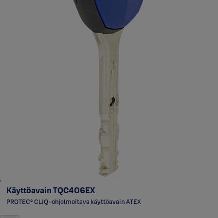
Käyttöavain TQC406EX
PROTEC² CLIQ-ohjelmoitava käyttöavain ATEX