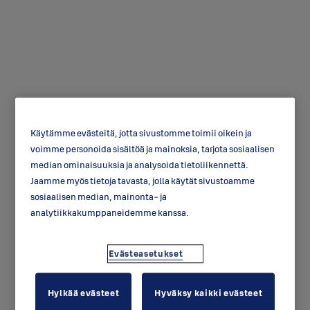
Käyttöavain TQB406
Käytämme evästeitä, jotta sivustomme toimii oikein ja
voimme personoida sisältöä ja mainoksia, tarjota sosiaalisen
median ominaisuuksia ja analysoida tietoliikennettä.
Jaamme myös tietoja tavasta, jolla käytät sivustoamme
sosiaalisen median, mainonta- ja
analytiikkakumppaneidemme kanssa.
Evästeasetukset
Hylkää evästeet
Hyväksy kaikki evästeet