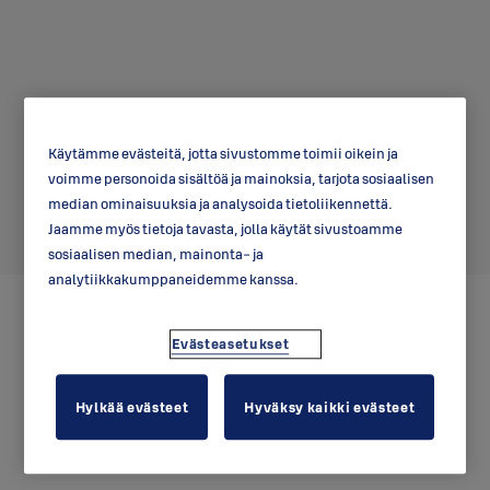
Käytämme evästeitä, jotta sivustomme toimii oikein ja
voimme personoida sisältöä ja mainoksia, tarjota sosiaalisen
Länsi-Suomi
median ominaisuuksia ja analysoida tietoliikennettä.
Jaamme myös tietoja tavasta, jolla käytät sivustoamme
sosiaalisen median, mainonta- ja
analytiikkakumppaneidemme kanssa.
Evästeasetukset
Hylkää evästeet
Hyväksy kaikki evästeet