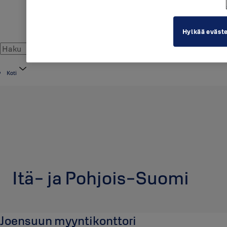
Hylkää eväst
Koti
Itä- ja Pohjois-Suomi
Joensuun myyntikonttori