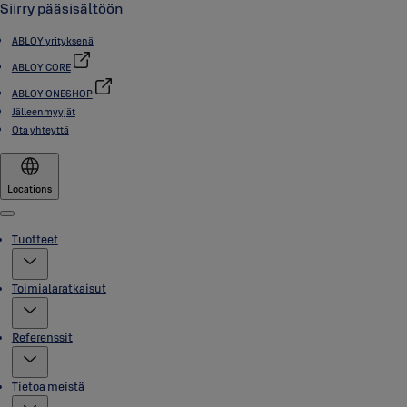
Siirry pääsisältöön
ABLOY yrityksenä
ABLOY CORE
ABLOY ONESHOP
Jälleenmyyjät
Ota yhteyttä
Locations
Menu
Tuotteet
Toimialaratkaisut
Referenssit
Tietoa meistä