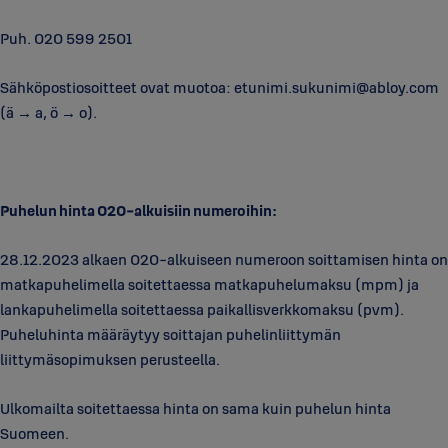
Puh. 020 599 2501
Sähköpostiosoitteet ovat muotoa: etunimi.sukunimi@abloy.com
(ä → a, ö → o).
Puhelun hinta 020-alkuisiin numeroihin:
28.12.2023 alkaen 020-alkuiseen numeroon soittamisen hinta on
matkapuhelimella soitettaessa matkapuhelumaksu (mpm) ja
lankapuhelimella soitettaessa paikallisverkkomaksu (pvm).
Puheluhinta määräytyy soittajan puhelinliittymän
liittymäsopimuksen perusteella.
Ulkomailta soitettaessa hinta on sama kuin puhelun hinta
Suomeen.