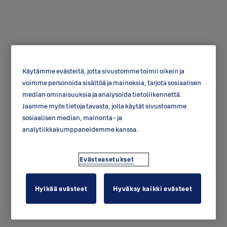
Käytämme evästeitä, jotta sivustomme toimii oikein ja
voimme personoida sisältöä ja mainoksia, tarjota sosiaalisen
Vastakappale WF992
median ominaisuuksia ja analysoida tietoliikennettä.
Jaamme myös tietoja tavasta, jolla käytät sivustoamme
sosiaalisen median, mainonta- ja
analytiikkakumppaneidemme kanssa.
Evästeasetukset
Hylkää evästeet
Hyväksy kaikki evästeet