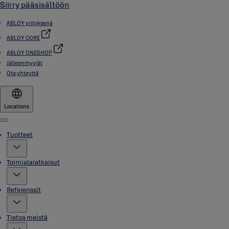
Siirry pääsisältöön
ABLOY yrityksenä
ABLOY CORE
ABLOY ONESHOP
Jälleenmyyjät
Ota yhteyttä
Locations
Menu
Tuotteet
Toimialaratkaisut
Referenssit
Tietoa meistä