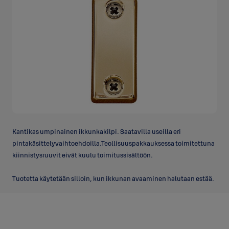
Kantikas umpinainen ikkunkakilpi. Saatavilla useilla eri
pintakäsittelyvaihtoehdoilla.Teollisuuspakkauksessa toimitettuna
kiinnistysruuvit eivät kuulu toimitussisältöön.
Tuotetta käytetään silloin, kun ikkunan avaaminen halutaan estää.