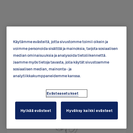
Käytämme evästeitä, jotta sivustomme toimii oikein ja
voimme personoida sisältöä ja mainoksia, tarjota sosiaalisen
Tukikilpi DP040
median ominaisuuksia ja analysoida tietoliikennettä.
Jaamme myös tietoja tavasta, jolla käytät sivustoamme
sosiaalisen median, mainonta- ja
analytiikkakumppaneidemme kanssa.
Evästeasetukset
Hylkää evästeet
Hyväksy kaikki evästeet