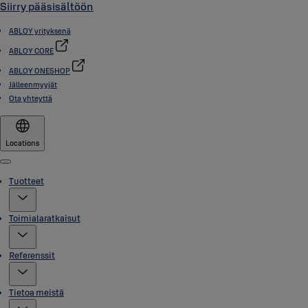
Siirry pääsisältöön
ABLOY yrityksenä
ABLOY CORE
ABLOY ONESHOP
Jälleenmyyjät
Ota yhteyttä
Locations
Menu
Tuotteet
Toimialaratkaisut
Referenssit
Tietoa meistä