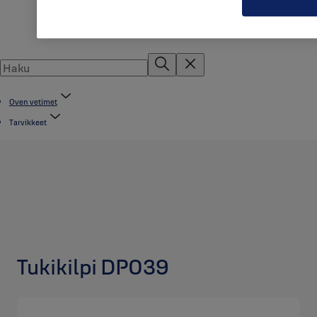
Oven vetimet
Tarvikkeet
Tukikilpi DP039