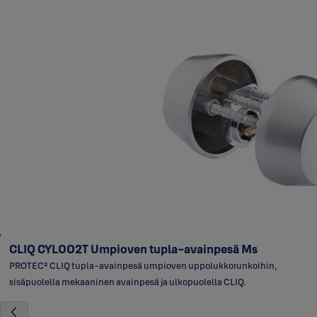
CLIQ CYL002T Umpioven tupla-avainpesä Ms
PROTEC² CLIQ tupla-avainpesä umpioven uppolukkorunkoihin,
sisäpuolella mekaaninen avainpesä ja ulkopuolella CLIQ.