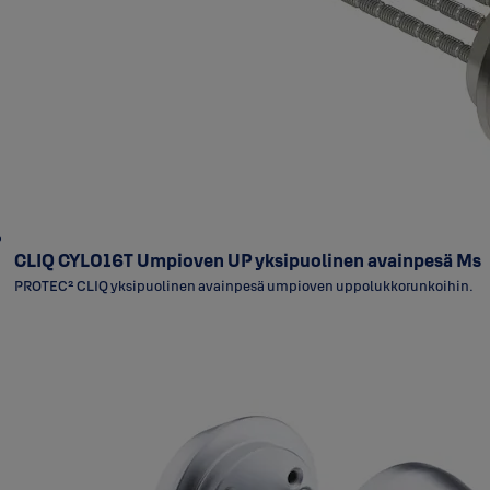
CLIQ CYL016T Umpioven UP yksipuolinen avainpesä Ms
PROTEC² CLIQ yksipuolinen avainpesä umpioven uppolukkorunkoihin.