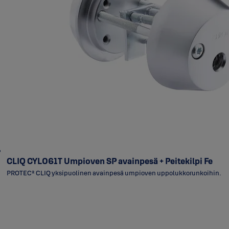
CLIQ CYL061T Umpioven SP avainpesä + Peitekilpi Fe
PROTEC² CLIQ yksipuolinen avainpesä umpioven uppolukkorunkoihin.