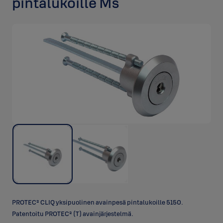
pintalukoille Ms
PROTEC² CLIQ yksipuolinen avainpesä pintalukoille 5150.
Patentoitu PROTEC² (T) avainjärjestelmä.