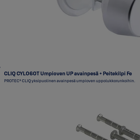
CLIQ CYL060T Umpioven UP avainpesä + Peitekilpi Fe
PROTEC² CLIQ yksipuolinen avainpesä umpioven uppolukkorunkoihin.