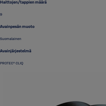
Haittojen/tappien määrä
9
Avainpesän muoto
Suomalainen
Avainjärjestelmä
PROTEC² CLIQ