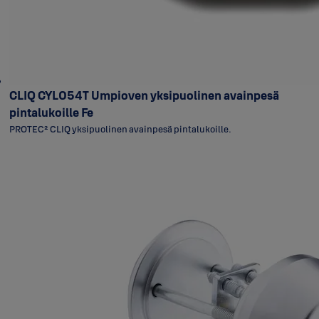
CLIQ CYL054T Umpioven yksipuolinen avainpesä
pintalukoille Fe
PROTEC² CLIQ yksipuolinen avainpesä pintalukoille.