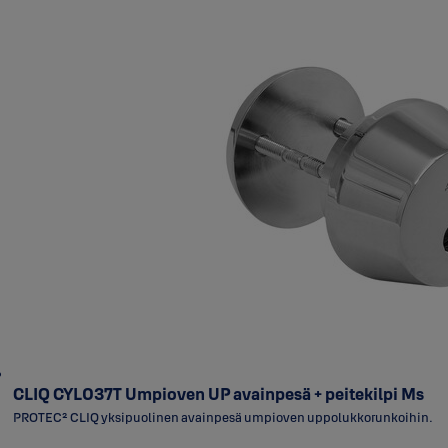
CLIQ CYL037T Umpioven UP avainpesä + peitekilpi Ms
PROTEC² CLIQ yksipuolinen avainpesä umpioven uppolukkorunkoihin.