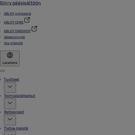
Siirry pääsisältöön
ABLOY yrityksenä
ABLOY CORE
ABLOY ONESHOP
Jälleenmyyjät
Ota yhteyttä
Locations
Menu
Tuotteet
Toimialaratkaisut
Referenssit
Tietoa meistä