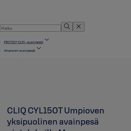
PROTEC² CLIQ -avainpesät
Umpioven avainpesät
CLIQ CYL150T Umpioven
yksipuolinen avainpesä