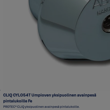
CLIQ CYL054T Umpioven yksipuolinen avainpesä
pintalukoille Fe
PROTEC² CLIQ yksipuolinen avainpesä pintalukoille.