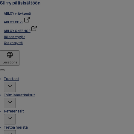
Siirry pääsisältöön
ABLOY yrityksenä
ABLOY CORE
ABLOY ONESHOP
Jälleenmyyjät
Ota yhteyttä
Locations
Menu
Tuotteet
Toimialaratkaisut
Referenssit
Tietoa meistä