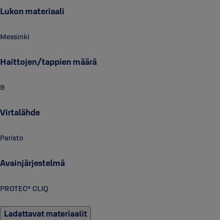
Lukon materiaali
Messinki
Haittojen/tappien määrä
9
Virtalähde
Paristo
Avainjärjestelmä
PROTEC² CLIQ
Ladattavat materiaalit