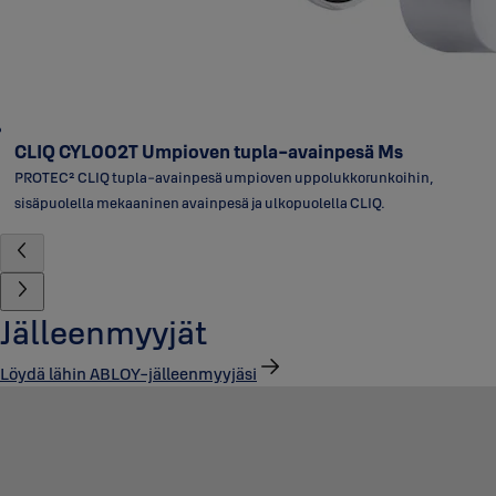
CLIQ CYL002T Umpioven tupla-avainpesä Ms
PROTEC² CLIQ tupla-avainpesä umpioven uppolukkorunkoihin,
sisäpuolella mekaaninen avainpesä ja ulkopuolella CLIQ.
Jälleenmyyjät
Löydä lähin ABLOY-jälleenmyyjäsi