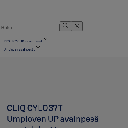
PROTEC² CLIQ -avainpesät
Umpioven avainpesät
CLIQ CYL037T
Umpioven UP avainpesä