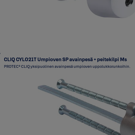
CLIQ CYL021T Umpioven SP avainpesä + peitekilpi Ms
PROTEC² CLIQ yksipuolinen avainpesä umpioven uppolukkorunkoihin.