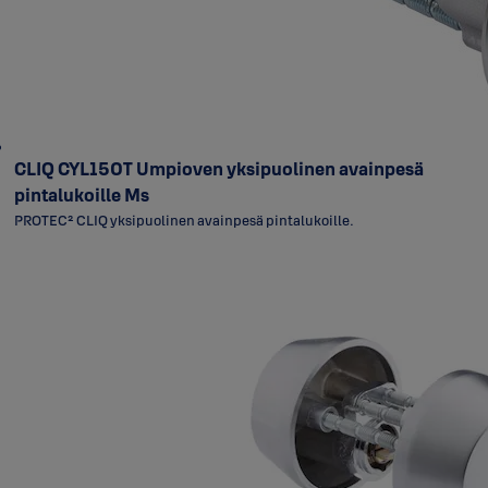
CLIQ CYL150T Umpioven yksipuolinen avainpesä
pintalukoille Ms
PROTEC² CLIQ yksipuolinen avainpesä pintalukoille.