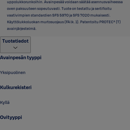
uppolukkorunkoihin. Avainpesää voidaan säätää asennusvaiheessa
oven paksuuteen sopeutuvasti. Tuote on testattu ja sertifioitu
vaativimpien standardien SFS 5970 ja SFS 7020 mukaisesti.
Käyttölukkoluokan murtosuojaus (FA lk. 1). Patentoitu PROTEC² (T)
avainjärjestelmä.
Tuotetiedot
Avainpesän tyyppi
Yksipuolinen
Kulkurekisteri
Kyllä
Ovityyppi