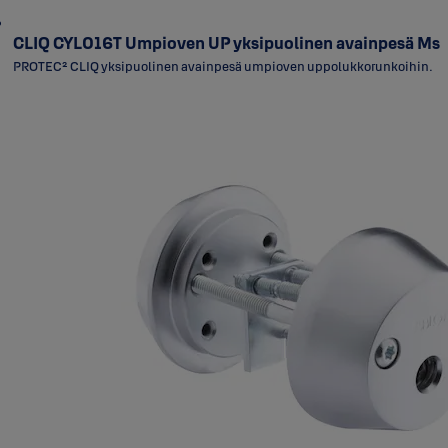
CLIQ CYL016T Umpioven UP yksipuolinen avainpesä Ms
PROTEC² CLIQ yksipuolinen avainpesä umpioven uppolukkorunkoihin.