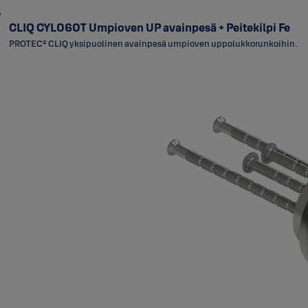
CLIQ CYL060T Umpioven UP avainpesä + Peitekilpi Fe
PROTEC² CLIQ yksipuolinen avainpesä umpioven uppolukkorunkoihin.