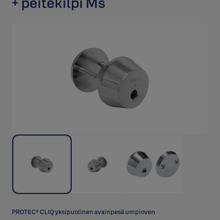
+ peitekilpi Ms
PROTEC² CLIQ yksipuolinen avainpesä umpioven