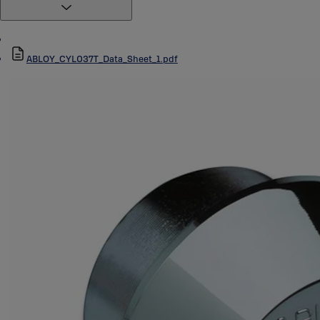
ABLOY_CYL037T_Data_Sheet_1.pdf