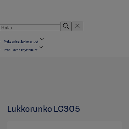
Mekaaniset lukkorungot
Profiilioven käyttölukot
Lukkorunko LC305