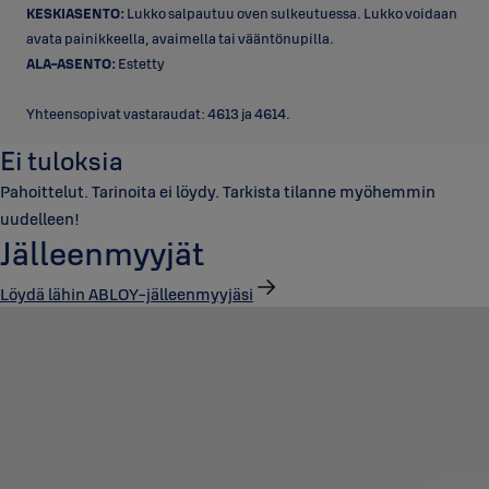
KESKIASENTO:
Lukko salpautuu oven sulkeutuessa. Lukko voidaan
avata painikkeella, avaimella tai vääntönupilla.
ALA-ASENTO:
Estetty
Yhteensopivat vastaraudat: 4613 ja 4614.
Ei tuloksia
Pahoittelut. Tarinoita ei löydy. Tarkista tilanne myöhemmin
uudelleen!
Jälleenmyyjät
Löydä lähin ABLOY-jälleenmyyjäsi