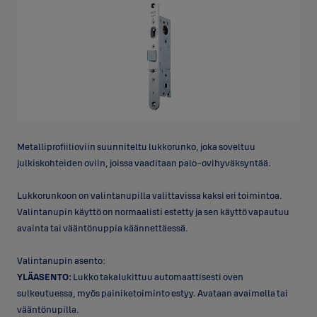
Metalliprofiilioviin suunniteltu lukkorunko, joka soveltuu
julkiskohteiden oviin, joissa vaaditaan palo-ovihyväksyntää.
Lukkorunkoon on valintanupilla valittavissa kaksi eri toimintoa.
Valintanupin käyttö on normaalisti estetty ja sen käyttö vapautuu
avainta tai vääntönuppia käännettäessä.
Valintanupin asento:
YLÄASENTO:
Lukko takalukittuu automaattisesti oven
sulkeutuessa, myös painiketoiminto estyy. Avataan avaimella tai
vääntönupilla.