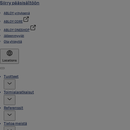
Siirry pääsisältöön
ABLOY yrityksenä
ABLOY CORE
ABLOY ONESHOP
Jälleenmyyjät
Ota yhteyttä
Locations
Menu
Tuotteet
Toimialaratkaisut
Referenssit
Tietoa meistä