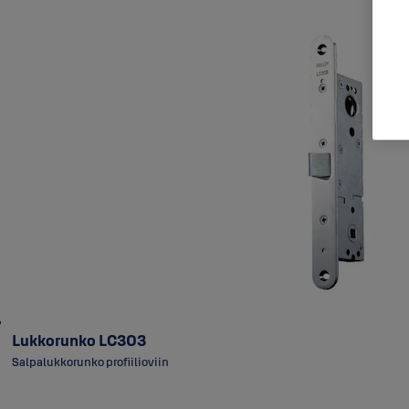
Lukkorunko LC303
Salpalukkorunko profiilioviin