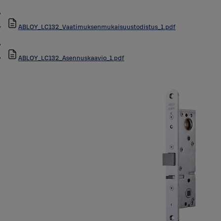
ABLOY_LC132_Vaatimuksenmukaisuustodistus_1.pdf
ABLOY_LC132_Asennuskaavio_1.pdf