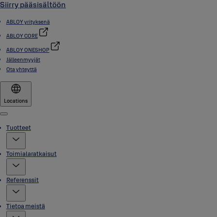
Siirry pääsisältöön
ABLOY yrityksenä
ABLOY CORE
ABLOY ONESHOP
Jälleenmyyjät
Ota yhteyttä
Locations
Menu
Tuotteet
Toimialaratkaisut
Referenssit
Tietoa meistä