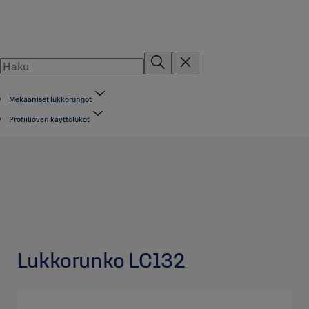
Mekaaniset lukkorungot
Profiilioven käyttölukot
Lukkorunko LC132