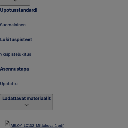
Upotusstandardi
Suomalainen
Lukituspisteet
Yksipistelukitus
Asennustapa
Upotettu
Ladattavat materiaalit
ABLOY_LC132_Mittakuva_1.pdf