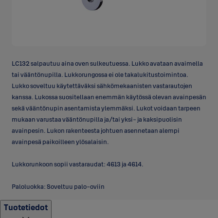
LC132 salpautuu aina oven sulkeutuessa. Lukko avataan avaimella
tai vääntönupilla. Lukkorungossa ei ole takalukitustoimintoa.
Lukko soveltuu käytettäväksi sähkömekaanisten vastarautojen
kanssa. Lukossa suositellaan enemmän käytössä olevan avainpesän
sekä vääntönupin asentamista ylemmäksi. Lukot voidaan tarpeen
mukaan varustaa vääntönupilla ja/tai yksi- ja kaksipuolisin
avainpesin. Lukon rakenteesta johtuen asennetaan alempi
avainpesä paikoilleen ylösalaisin.
Lukkorunkoon sopii vastaraudat: 4613 ja 4614.
Paloluokka: Soveltuu palo-oviin
Tuotetiedot