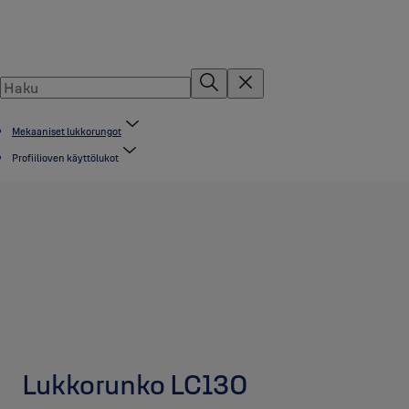
Mekaaniset lukkorungot
Profiilioven käyttölukot
Lukkorunko LC130