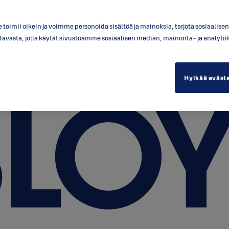
toimii oikein ja voimme personoida sisältöä ja mainoksia, tarjota sosiaalis
a tavasta, jolla käytät sivustoamme sosiaalisen median, mainonta- ja anal
Hylkää eväst