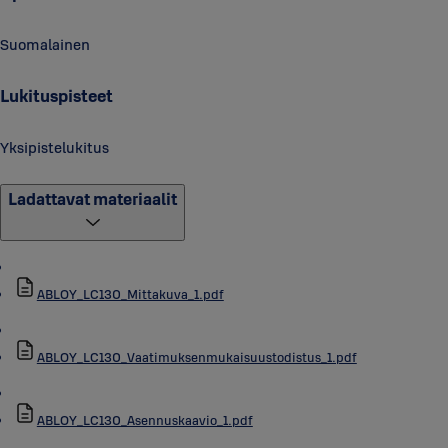
Suomalainen
Lukituspisteet
Yksipistelukitus
Ladattavat materiaalit
ABLOY_LC130_Mittakuva_1.pdf
ABLOY_LC130_Vaatimuksenmukaisuustodistus_1.pdf
ABLOY_LC130_Asennuskaavio_1.pdf