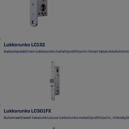
Lukkorunko LC132
Kaksoispesällinen lukkorunko metalliprofiilioviin ilman takalukkotoimint
Lukkorunko LC301FX
Automaattisesti takalukkiutuva lukkorunko metalliprofiilioviin, mikrokyt