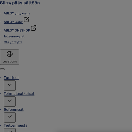
Siirry pääsisältöön
ABLOY yrityksenä
ABLOY CORE
ABLOY ONESHOP
Jälleenmyyjät
Ota yhteyttä
Locations
Menu
Tuotteet
Toimialaratkaisut
Referenssit
Tietoa meistä