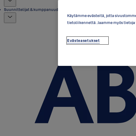
Suunnittelijat & kumppanuudet
Käytämme evästeitä, jotta sivustomme 
tietoliikennettä. Jaamme myös tietoj
Evästeasetukset