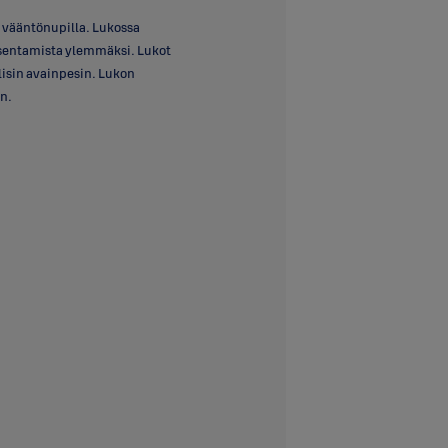
i vääntönupilla. Lukossa
sentamista ylemmäksi. Lukot
lisin avainpesin. Lukon
n.