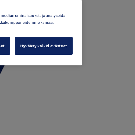
en median ominaisuuksia ja analysoida
ytiikkakumppaneidemme kanssa.
eet
Hyväksy kaikki evästeet