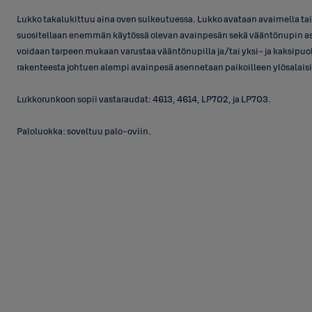
Lukko takalukittuu aina oven sulkeutuessa. Lukko avataan avaimella ta
suositellaan enemmän käytössä olevan avainpesän sekä vääntönupin a
voidaan tarpeen mukaan varustaa vääntönupilla ja/tai yksi- ja kaksipuo
rakenteesta johtuen alempi avainpesä asennetaan paikoilleen ylösalaisi
Lukkorunkoon sopii vastaraudat: 4613, 4614, LP702, ja LP703.
Paloluokka: soveltuu palo-oviin.