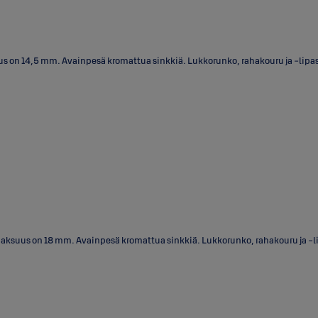
on 14,5 mm. Avainpesä kromattua sinkkiä. Lukkorunko, rahakouru ja -lipas si
ksuus on 18 mm. Avainpesä kromattua sinkkiä. Lukkorunko, rahakouru ja -lipas