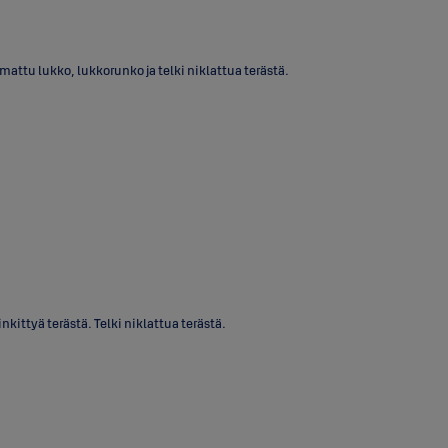
attu lukko, lukkorunko ja telki niklattua terästä.
ittyä terästä. Telki niklattua terästä.