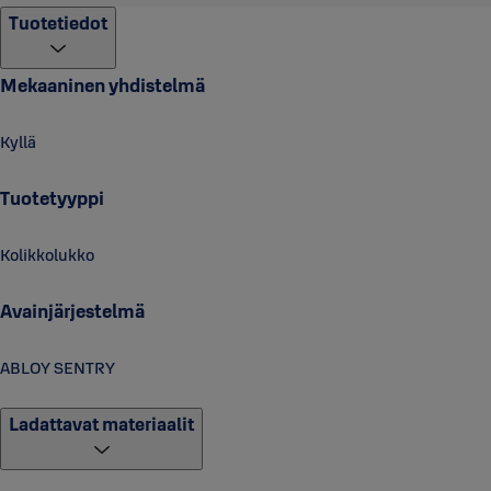
Tuotetiedot
Mekaaninen yhdistelmä
Kyllä
Tuotetyyppi
Kolikkolukko
Avainjärjestelmä
ABLOY SENTRY
Ladattavat materiaalit