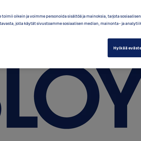
toimii oikein ja voimme personoida sisältöä ja mainoksia, tarjota sosiaalis
a tavasta, jolla käytät sivustoamme sosiaalisen median, mainonta- ja anal
Hylkää eväst