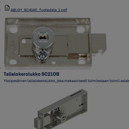
ABLOY_SC414C_Tuotedata_1.pdf
Tallelokerolukko SC210B
Yksipesäinen tallelokerolukko, joka mekaanisesti toimiessaan toimii asiakk