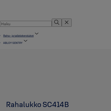
Raha- ja tallelokerolukot
ABLOY SENTRY
Rahalukko SC414B