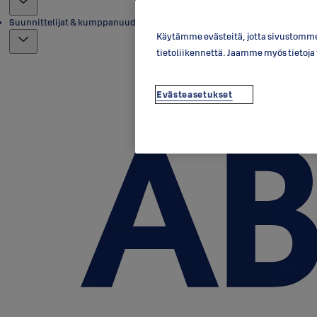
Suunnittelijat & kumppanuudet
Käytämme evästeitä, jotta sivustomme 
tietoliikennettä. Jaamme myös tietoj
Evästeasetukset