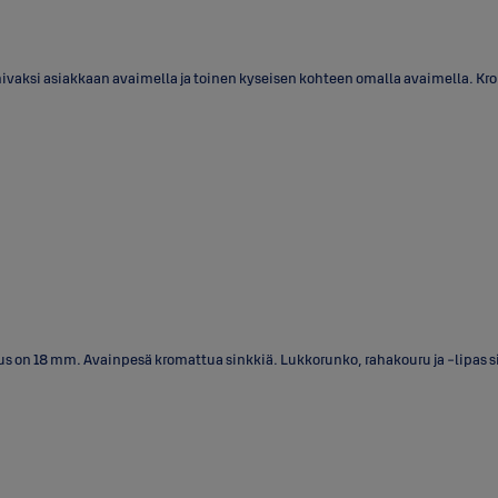
ivaksi asiakkaan avaimella ja toinen kyseisen kohteen omalla avaimella. Krom
on 18 mm. Avainpesä kromattua sinkkiä. Lukkorunko, rahakouru ja -lipas sink