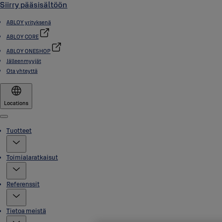
Siirry pääsisältöön
ABLOY yrityksenä
ABLOY CORE
ABLOY ONESHOP
Jälleenmyyjät
Ota yhteyttä
Locations
Menu
Tuotteet
Toimialaratkaisut
Referenssit
Tietoa meistä