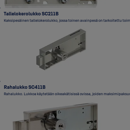
Tallelokerolukko SC211B
Kaksipesäinen tallelokerolukko, jossa toinen avainpesä on tarkoitettu toim
Rahalukko SC411B
Rahalukko. Lukkoa käytetään oikeakätisissä ovissa, joiden maksimipaksuus 