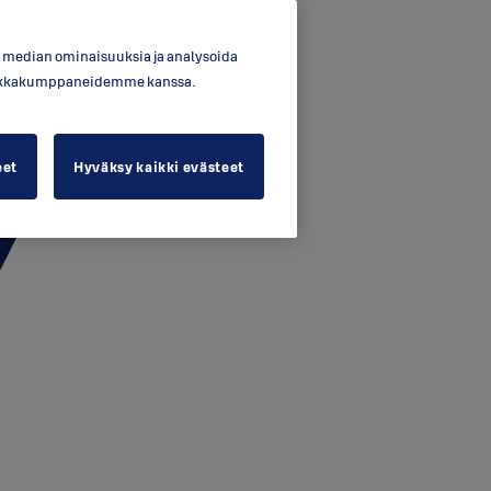
en median ominaisuuksia ja analysoida
ytiikkakumppaneidemme kanssa.
eet
Hyväksy kaikki evästeet