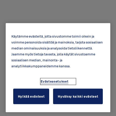
Käytämme evästeitä, jotta sivustomme toimii oikein ja
voimme personoida sisältöä ja mainoksia, tarjota sosiaalisen
Rahalukko SC413B
median ominaisuuksia ja analysoida tietoliikennettä.
Jaamme myös tietoja tavasta, jolla käytät sivustoamme
sosiaalisen median, mainonta- ja
analytiikkakumppaneidemme kanssa.
Evästeasetukset
Hylkää evästeet
Hyväksy kaikki evästeet