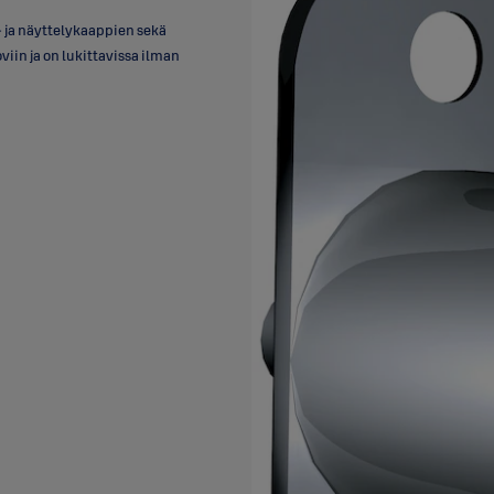
- ja näyttelykaappien sekä
iin ja on lukittavissa ilman