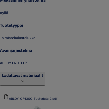
Mekaaninen yhdistelmä
Kyllä
Tuotetyyppi
Toimistokalustelukko
Avainjärjestelmä
ABLOY PROTEC²
Ladattavat materiaalit
ABLOY_OF430C_Tuotedata_1.pdf