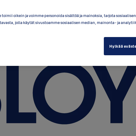
toimii oikein ja voimme personoida sisältöä ja mainoksia, tarjota sosiaalis
a tavasta, jolla käytät sivustoamme sosiaalisen median, mainonta- ja anal
Hylkää eväst