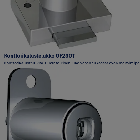
Konttorikalustelukko OF230T
Konttorikalustelukko. Suoratelkisen lukon asennuksessa oven maksimipaks