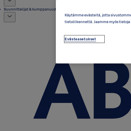
Suunnittelijat & kumppanuudet
Käytämme evästeitä, jotta sivustomme 
tietoliikennettä. Jaamme myös tietoj
Evästeasetukset