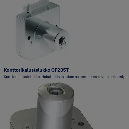
Konttorikalustelukko OF235T
Konttorikalustelukko. Hakatelkisen lukon asennuksessa oven maksimipaksu