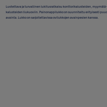
Luotettava ja turvallinen lukitusratkaisu konttorikalusteiden, myymälä
kalusteiden liukuoviin. Painonappilukko on suunniteltu erityisesti puuov
avainta. Lukko on sarjoitettavissa ovilukkojen avainpesien kanssa.