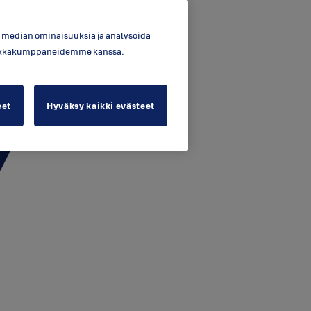
en median ominaisuuksia ja analysoida
ytiikkakumppaneidemme kanssa.
eet
Hyväksy kaikki evästeet