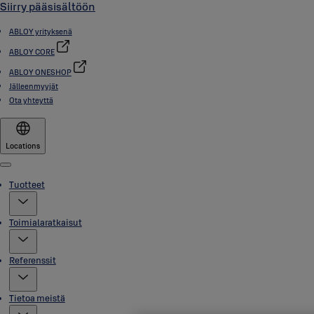
Siirry pääsisältöön
ABLOY yrityksenä
ABLOY CORE
ABLOY ONESHOP
Jälleenmyyjät
Ota yhteyttä
Locations
Menu
Tuotteet
Toimialaratkaisut
Referenssit
Tietoa meistä