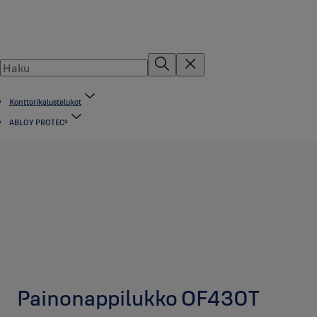
Konttorikalustelukot
ABLOY PROTEC²
Painonappilukko OF430T