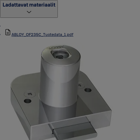
Ladattavat materiaalit
ABLOY_OF235C_Tuotedata_1.pdf