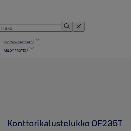
Konttorikalustelukot
ABLOY PROTEC²
Konttorikalustelukko OF235T