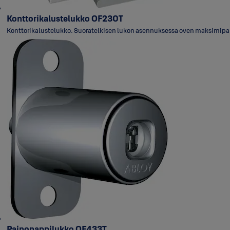
Konttorikalustelukko OF230T
Konttorikalustelukko. Suoratelkisen lukon asennuksessa oven maksimipaks
Painonappilukko OF433T