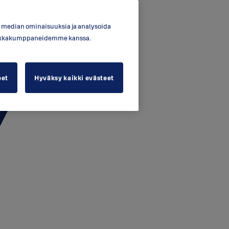
en median ominaisuuksia ja analysoida
ytiikkakumppaneidemme kanssa.
eet
Hyväksy kaikki evästeet