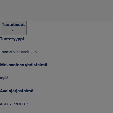
Tuotetiedot
Tuotetyyppi
Toimistokalustelukko
Mekaaninen yhdistelmä
Kyllä
Avainjärjestelmä
ABLOY PROTEC²