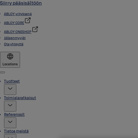
Siirry pääsisältöön
ABLOY yrityksenä
ABLOY CORE
ABLOY ONESHOP
Jälleenmyyjät
Ota yhteyttä
Locations
Menu
Tuotteet
Toimialaratkaisut
Referenssit
Tietoa meistä