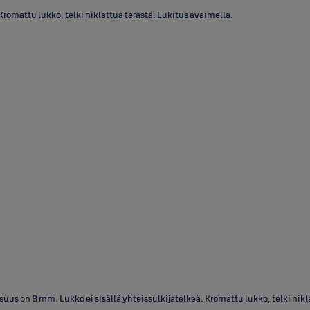
attu lukko, telki niklattua terästä. Lukitus avaimella.
 on 8 mm. Lukko ei sisällä yhteissulkijatelkeä. Kromattu lukko, telki nikla