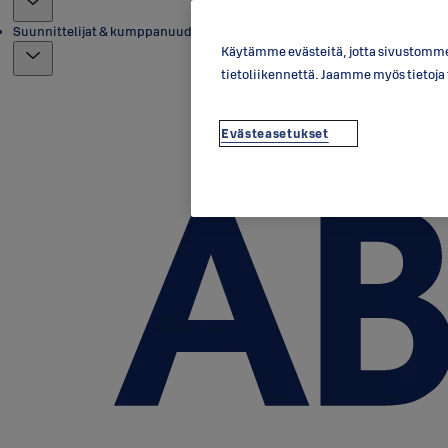
Suunnittelijat & kumppanuudet
Käytämme evästeitä, jotta sivustomme 
tietoliikennettä. Jaamme myös tietoj
Evästeasetukset