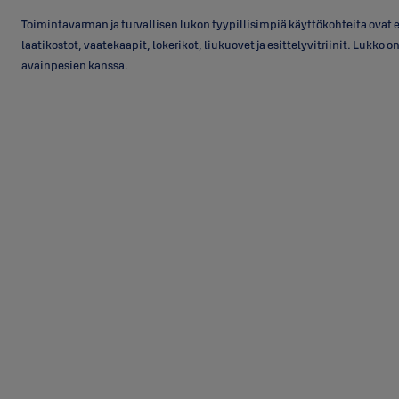
Toimintavarman ja turvallisen lukon tyypillisimpiä käyttökohteita ovat e
laatikostot, vaatekaapit, lokerikot, liukuovet ja esittelyvitriinit. Lukko o
avainpesien kanssa.