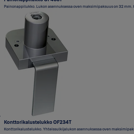
Painonappilukko. Lukon asennuksessa oven maksimipaksuus on 32 mm. Krom
Konttorikalustelukko OF234T
Konttorikalustelukko. Yhteissulkijalukon asennuksessa oven maksimipaksuus