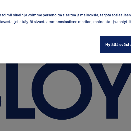
toimii oikein ja voimme personoida sisältöä ja mainoksia, tarjota sosiaalis
a tavasta, jolla käytät sivustoamme sosiaalisen median, mainonta- ja anal
Hylkää eväst