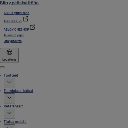
Siirry pääsisältöön
ABLOY yrityksenä
ABLOY CORE
ABLOY ONESHOP
Jälleenmyyjät
Ota yhteyttä
Locations
Menu
Tuotteet
Toimialaratkaisut
Referenssit
Tietoa meistä