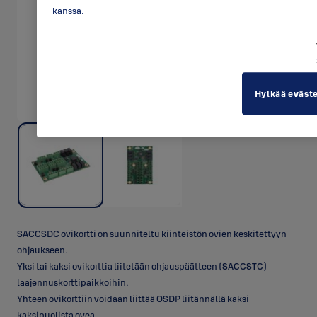
kanssa.
Hylkää eväst
SACCSDC ovikortti on suunniteltu kiinteistön ovien keskitettyyn
ohjaukseen.
Yksi tai kaksi ovikorttia liitetään ohjauspäätteen (SACCSTC)
laajennuskorttipaikkoihin.
Yhteen ovikorttiin voidaan liittää OSDP liitännällä kaksi
kaksipuolista ovea.