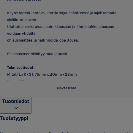
Käytettäessä kahta ovikorttia ohjauspäätteessä ja rajoittamalla
sisääntulot oven
tilatietoon sekä avauspainikkeeseen ja lähdöt lukkoreleeseen,
voidaan yhdellä
ohjauspäätteellä hallinnoida jopa 8 ovea.
Pakkaukseen sisältyy tarvikepussi.
Tekniset tiedot:
Mitat (L x K x S): 75mm x 110mm x 23mm
Paino: 115 g
Kotelo ja luokka: riippuu käytetystä kotelosta
Näytä lisää
Käyttölämpötila: -10…+50°C
Tuotetiedot
Tehonkulutus: 24VDC / 100mA (ilman ulkopuolisia kuormia)
Liitännät:
Tuotetyyppi
Tehonsyöttö (PWR OUT): 2 kpl +24VDC (lukolle), 1,25A
Tehonsyöttö (PWR OUT): 2 kpl +12VDC (lukijoille), 1,25A