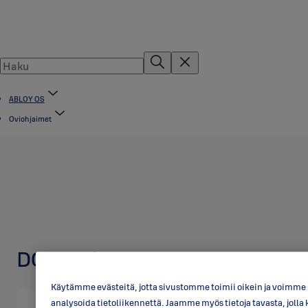
ABLOY OS
Oviohjaimet
DCC Ovikortti SACCSDC
Käytämme evästeitä, jotta sivustomme toimii oikein ja voimme p
analysoida tietoliikennettä. Jaamme myös tietoja tavasta, jo