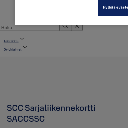
Hylkää eväst
ABLOY OS
Oviohjaimet
SCC Sarjaliikennekortti
SACCSSC