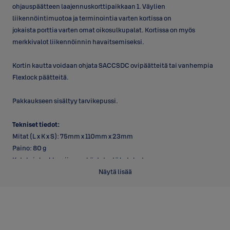
ohjauspäätteen laajennuskorttipaikkaan 1. Väylien
liikennöintimuotoa ja terminointia varten kortissa on
jokaista porttia varten omat oikosulkupalat. Kortissa on myös
merkkivalot liikennöinnin havaitsemiseksi.
Kortin kautta voidaan ohjata SACCSDC ovipäätteitä tai vanhempia
Flexlock päätteitä.
Pakkaukseen sisältyy tarvikepussi.
Tekniset tiedot:
Mitat (L x K x S): 75mm x 110mm x 23mm
Paino: 80 g
Kotelo ja luokka: riippuu käytetystä kotelosta
Käyttölämpötila: -10…+50°C
Näytä lisää
Tehonkulutus: 24VDC / 90mA (ilman ulkopuolisia kuormia)
Liitännät:
Galvaanisesti jännitesyötöstä erotettu väyläliitäntä 485/422 4 kpl