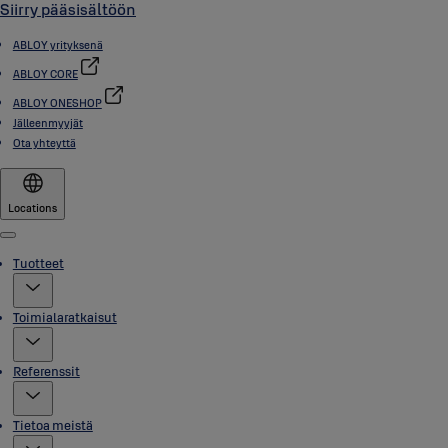
Siirry pääsisältöön
ABLOY yrityksenä
ABLOY CORE
ABLOY ONESHOP
Jälleenmyyjät
Ota yhteyttä
Locations
Menu
Tuotteet
Toimialaratkaisut
Referenssit
Tietoa meistä