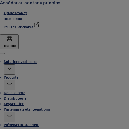
Accéder au contenu principal
A propos d'Abloy
Nous Joindre
Pour Les Partenaires
Locations
Menu
Solutions verticales
Produits
Nous Joindre
Distributeurs
Keyvolution
Partenariats et intégrations
Préserver la Grandeur