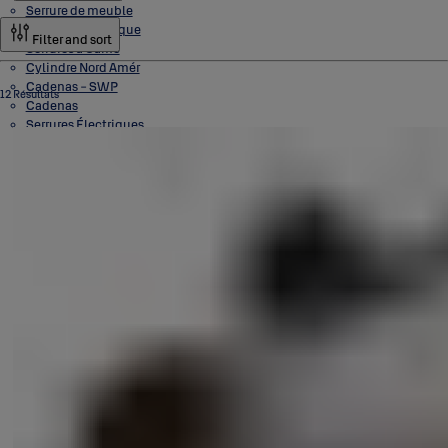
Serrure de meuble
Serrure en applique
Filter and sort
Serrures à Came
Cylindre Nord Amér
Cadenas - SWP
12 Résultats
Cadenas
Serrures Électriques
Les serrures à faible énergie
Profil Européen