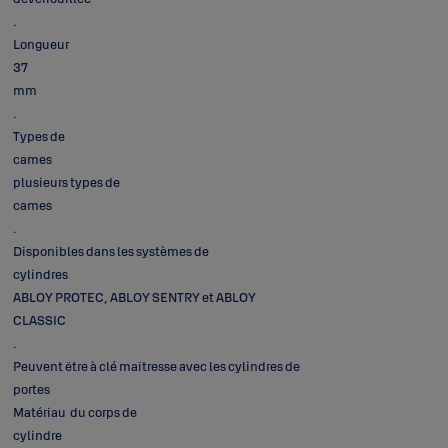
Longu
37
m
Types de
cam
plusieurs types de
cam
Disponibles dans les systèmes de
cylindre
ABLOY PROTEC, ABLOY SENTRY et ABLOY
CLASSI
Peuvent être à clé maîtresse avec les cylindres de
portes
Matériau du corps de
cyli