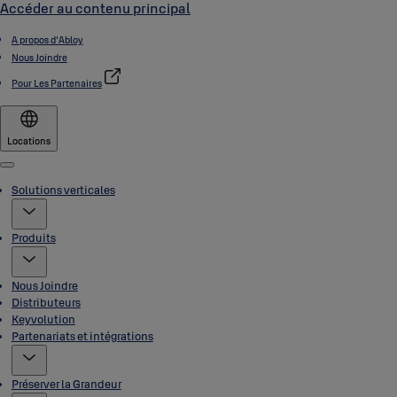
Accéder au contenu principal
A propos d'Abloy
Nous Joindre
Pour Les Partenaires
Locations
Menu
Solutions verticales
Produits
Nous Joindre
Distributeurs
Keyvolution
Partenariats et intégrations
Préserver la Grandeur