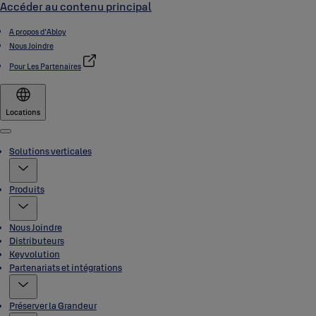
Accéder au contenu principal
A propos d'Abloy
Nous Joindre
Pour Les Partenaires
Locations
Menu
Solutions verticales
Produits
Nous Joindre
Distributeurs
Keyvolution
Partenariats et intégrations
Préserver la Grandeur