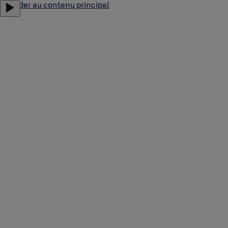
Accéder au contenu principal
A propos d'Abloy
Nous Joindre
Pour Les Partenaires
Locations
Menu
Solutions verticales
Produits
Nous Joindre
Distributeurs
Keyvolution
Partenariats et intégrations
Préserver la Grandeur