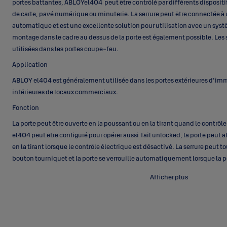
portes battantes, ABLOYel404 peut être contrôlé par différents disposit
de carte, pavé numérique ou minuterie. La serrure peut être connectée à 
automatique et est une excellente solution pour utilisation avec un syst
montage dans le cadre au dessus de la porte est également possible. Les 
utilisées dans les portes coupe-feu.
Application
ABLOY el404 est généralement utilisée dans les portes extérieures d'im
intérieures de locaux commerciaux.
Fonction
La porte peut être ouverte en la poussant ou en la tirant quand le contrôl
el404 peut être configuré pour opérer aussi fail unlocked, la porte peut a
en la tirant lorsque le contrôle électrique est désactivé. La serrure peut to
bouton tourniquet et la porte se verrouille automatiquement lorsque la p
Afficher plus