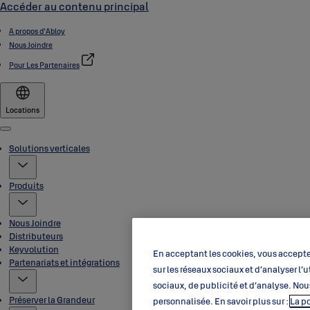
Accéder au contenu principal
A propos d'Abloy
Nous Joindre
Pour Les Partenaires
Locations
Menu
Solutions verticales
Produits
Nous Joindre
Distributeurs
Keyvolution
En acceptant les cookies, vous acceptez
Partenariats et intégrations
sur les réseaux sociaux et d’analyser l
sociaux, de publicité et d’analyse. Nou
Préserver la Grandeur
personnalisée. En savoir plus sur :
La p