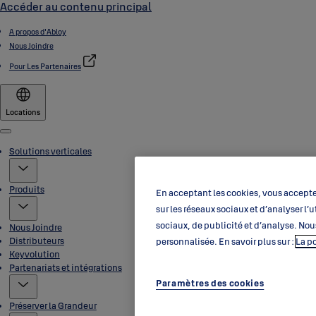
Accéder au contenu principal
A propos d'Abloy
Nous Joindre
Pour Les Partenaires
Locations
Menu
Solutions verticales
Produits
En acceptant les cookies, vous acceptez
sur les réseaux sociaux et d’analyser l
sociaux, de publicité et d’analyse. Nou
Nous Joindre
Distributeurs
personnalisée. En savoir plus sur :
La p
Keyvolution
Partenariats et intégrations
Paramètres des cookies
Préserver la Grandeur