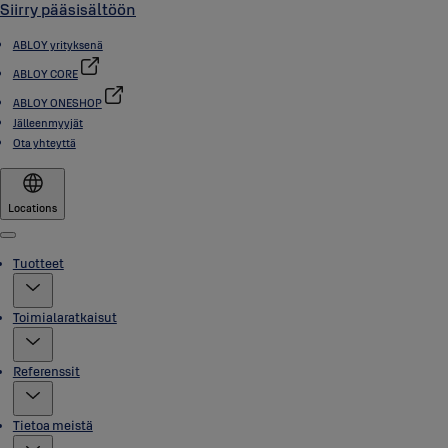
Siirry pääsisältöön
ABLOY yrityksenä
ABLOY CORE
ABLOY ONESHOP
Jälleenmyyjät
Ota yhteyttä
Locations
Menu
Tuotteet
Toimialaratkaisut
Referenssit
Tietoa meistä