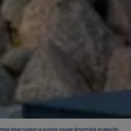
Kesä tekee tuloaan ja aurinko nousee lämpimänä Jyväskylän