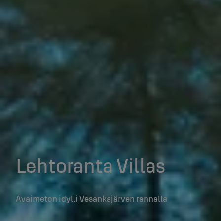
Lehtoranta Villas
Avaimeton idylli Vesankajärven rannalla