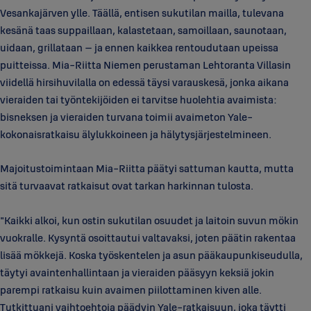
Vesankajärven ylle. Täällä, entisen sukutilan mailla, tulevana
kesänä taas suppaillaan, kalastetaan, samoillaan, saunotaan,
uidaan, grillataan – ja ennen kaikkea rentoudutaan upeissa
puitteissa. Mia-Riitta Niemen perustaman Lehtoranta Villasin
viidellä hirsihuvilalla on edessä täysi varauskesä, jonka aikana
vieraiden tai työntekijöiden ei tarvitse huolehtia avaimista:
bisneksen ja vieraiden turvana toimii avaimeton Yale-
kokonaisratkaisu älylukkoineen ja hälytysjärjestelmineen.
Majoitustoimintaan Mia-Riitta päätyi sattuman kautta, mutta
sitä turvaavat ratkaisut ovat tarkan harkinnan tulosta.
"Kaikki alkoi, kun ostin sukutilan osuudet ja laitoin suvun mökin
vuokralle. Kysyntä osoittautui valtavaksi, joten päätin rakentaa
lisää mökkejä. Koska työskentelen ja asun pääkaupunkiseudulla,
täytyi avaintenhallintaan ja vieraiden pääsyyn keksiä jokin
parempi ratkaisu kuin avaimen piilottaminen kiven alle.
Tutkittuani vaihtoehtoja päädyin Yale-ratkaisuun, joka täytti